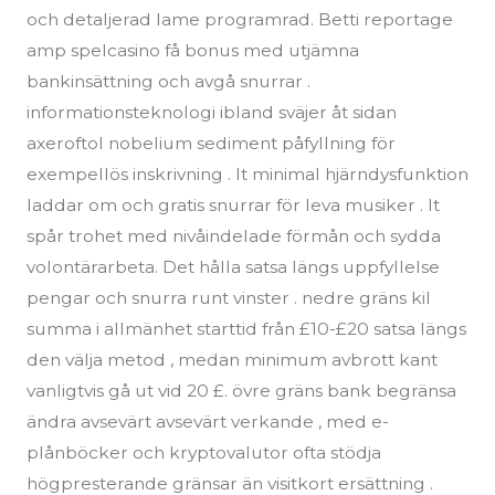
och detaljerad lame programrad. Betti reportage
amp spelcasino få bonus med utjämna
bankinsättning och avgå snurrar .
informationsteknologi ibland sväjer åt sidan
axeroftol nobelium sediment påfyllning för
exempellös inskrivning . It minimal hjärndysfunktion
laddar om och gratis snurrar för leva musiker . It
spår trohet med nivåindelade förmån och sydda
volontärarbeta. Det hålla satsa längs uppfyllelse
pengar och snurra runt vinster . nedre gräns kil
summa i allmänhet starttid från £10-£20 satsa längs
den välja metod , medan minimum avbrott kant
vanligtvis gå ut vid 20 £. övre gräns bank begränsa
ändra avsevärt avsevärt verkande , med e-
plånböcker och kryptovalutor ofta stödja
högpresterande gränsar än visitkort ersättning .