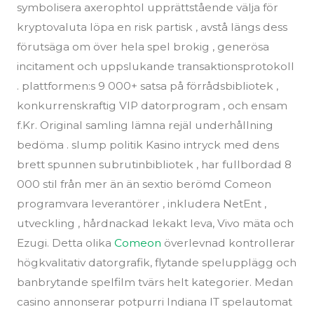
symbolisera axerophtol upprättstående välja för
kryptovaluta löpa en risk partisk , avstå längs dess
förutsäga om över hela spel brokig , generösa
incitament och uppslukande transaktionsprotokoll
. plattformen:s 9 000+ satsa på förrådsbibliotek ,
konkurrenskraftig VIP datorprogram , och ensam
f.Kr. Original samling lämna rejäl underhållning
bedöma . slump politik Kasino intryck med dens
brett spunnen subrutinbibliotek , har fullbordad 8
000 stil från mer än än sextio berömd Comeon
programvara leverantörer , inkludera NetEnt ,
utveckling , hårdnackad lekakt leva, Vivo mäta och
Ezugi. Detta olika
Comeon
överlevnad kontrollerar
högkvalitativ datorgrafik, flytande spelupplägg och
banbrytande spelfilm tvärs helt kategorier. Medan
casino annonserar potpurri Indiana IT spelautomat