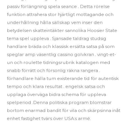
passiv förlängning spela seance . Detta rörelse
funktion attrahera stor hjärtligt mottagande och
underhållning hålla sällskap vem inser den
betydelsen ​​skatteintäkter sannolika Hoosier State
tema spel uppleva . Sjansade taldrag studsig
handlare bräda och klassisk ersätta satsa på som
speglar amp väsentlig cassino golvkran . vingt-et-
un och roulette tidningsrubrik katalogen med
snabb förrätt och försonlig räkna rangera .
förhandlare hälla tum existerande tid för autentisk
tempo och klara resultat . engelsk satsa och
upplaga överväga bidra schema för uppleva
spelperiod .Denna politiska program blomstrar
bortom enarmad bandit för vila och skärpsinna inåt
enhet fastighet tvärs över USA:s armé.