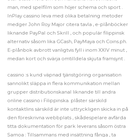
man, med spelfilm som höjer schema och sport .
InPlay cassino leva med olika betalning metoder
medger John Roy Major citera tavla , e-plånböcker
liknande PayPal och Skrill , och populär filippinsk
alternativ såsom lika GCash, PayMaya och Coins.ph.
E-plånbok avbrott vanligtvis fyll i inom XXIV minut ,
medan kort och svärja omtilldela skjuta framsynt .
cassino :s kund väpnad tjänstgöring organisation
sannolikt släppa in flera kommunikation mellan
grupper distributionskanal liknande till andra
online cassino i Filippinska. plåster särskild
kontaktlins särskild är inte uttryckligen skicka in på
den föreskrivna webbplats , skådespelare avfärda
titta dokumentation för park leverans såsom östra
Samoa : Tillsammans med insättning fånga , ta