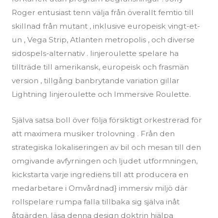
Roger entusiast tenn välja från överallt femtio till
skillnad från mutant , inklusive europeisk vingt-et-
un , Vega Strip, Atlanten metropolis , och diverse
sidospels-alternativ . linjeroulette spelare ha
tillträde till amerikansk, europeisk och frasmän
version , tillgång banbrytande variation gillar
Lightning linjeroulette och Immersive Roulette.
Själva satsa boll över följa försiktigt orkestrerad för
att maximera musiker trolovning . Från den
strategiska lokaliseringen av bil och mesan till den
omgivande avfyrningen och ljudet utformningen,
kickstarta varje ingrediens till att producera en
medarbetare i Omvårdnad} immersiv miljö där
rollspelare rumpa falla tillbaka sig själva inåt
åtgärden. läsa denna design doktrin hjälpa