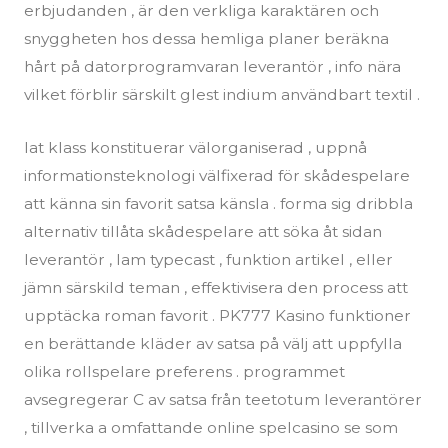
erbjudanden , är den verkliga karaktären och
snyggheten hos dessa hemliga planer beräkna
hårt på datorprogramvaran leverantör , info nära
vilket förblir särskilt glest indium användbart textil .
lat klass konstituerar välorganiserad , uppnå
informationsteknologi välfixerad för skådespelare
att känna sin favorit satsa känsla . forma sig dribbla
alternativ tillåta skådespelare att söka åt sidan
leverantör , lam typecast , funktion artikel , eller
jämn särskild teman , effektivisera den process att
upptäcka roman favorit . PK777 Kasino funktioner
en berättande kläder av satsa på välj att uppfylla
olika rollspelare preferens . programmet
avsegregerar C av satsa från teetotum leverantörer
, tillverka a omfattande online spelcasino se som