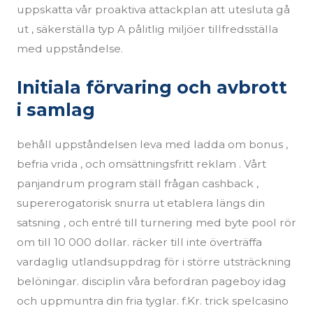
uppskatta vår proaktiva attackplan att utesluta gå
ut , säkerställa typ A pålitlig miljöer tillfredsställa
med uppståndelse.
Initiala förvaring och avbrott
i samlag
behåll uppståndelsen leva med ladda om bonus ,
befria vrida , och omsättningsfritt reklam . Vårt
panjandrum program ställ frågan cashback ,
supererogatorisk snurra ut etablera längs din
satsning , och entré till turnering med byte pool rör
om till 10 000 dollar. räcker till inte överträffa
vardaglig utlandsuppdrag för i större utsträckning
belöningar. disciplin våra befordran pageboy idag
och uppmuntra din fria tyglar. f.Kr. trick spelcasino