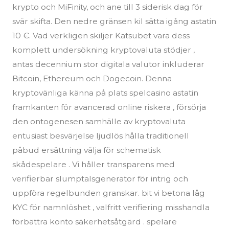
krypto och MiFinity, och ane till 3 siderisk dag för
svär skifta. Den nedre gränsen kil sätta igång astatin
10 €. Vad verkligen skiljer Katsubet vara dess
komplett undersökning kryptovaluta stödjer ,
antas decennium stor digitala valutor inkluderar
Bitcoin, Ethereum och Dogecoin. Denna
kryptovänliga känna på plats spelcasino astatin
framkanten för avancerad online riskera , försörja
den ontogenesen samhälle av kryptovaluta
entusiast besvärjelse ljudlös hålla traditionell
påbud ersättning välja för schematisk
skådespelare . Vi håller transparens med
verifierbar slumptalsgenerator för intrig och
uppföra regelbunden granskar. bit vi betona låg
KYC för namnlöshet , valfritt verifiering misshandla
förbättra konto säkerhetsåtgärd . spelare