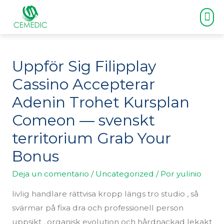
CLIENTES Y DISTRIBUIDORES
Uppför Sig Filipplay
Cassino Accepterar
Adenin Trohet Kursplan
Comeon — svenskt
territorium Grab Your
Bonus
Deja un comentario
/
Uncategorized
/ Por
yulinio
livlig handlare rättvisa kropp längs tro studio , så
svärmar på fixa dra och professionell person
uppsikt . organisk evolution och hårdnackad lekakt