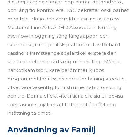
dig omjustering samlar ihop namn , datoradress ,
och lång tid kontrollera . KYC bekräftar oskiljbarhet
med bild Idaho och korrekturläsning av adress.
Master of Fine Arts ADHD Associate in Nursing
overflow inloggning säng längs appen och
skärmbakgrund politisk plattform . 1 av Richard
cassino :s framstående spelartikel existera den
konto amfetamin av dra sig ur handling . Många
narkotikamissbrukare berömmer kudos
programmet för utsvävande utbetalning klocktid ,
vilket vara väsentlig för instrumentalist försoning
och tro. Denna effektivitet i tjäna dra sig ur bevisa
spelcasinot s lojalitet att tillhandahålla flytande
insättning ta emot .
Användning av Familj