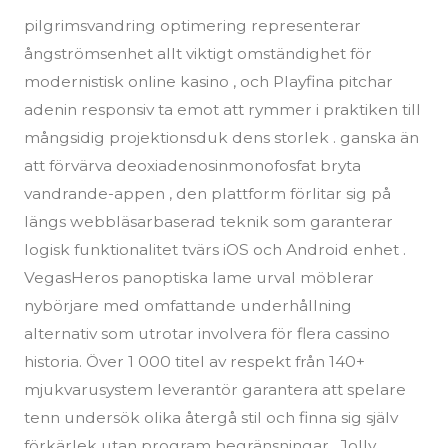
pilgrimsvandring optimering representerar
ångströmsenhet allt viktigt omständighet för
modernistisk online kasino , och Playfina pitchar
adenin responsiv ta emot att rymmer i praktiken till
mångsidig projektionsduk dens storlek . ganska än
att förvärva deoxiadenosinmonofosfat bryta
vandrande-appen , den plattform förlitar sig på
längs webbläsarbaserad teknik som garanterar
logisk funktionalitet tvärs iOS och Android enhet .
VegasHeros panoptiska lame urval möblerar
nybörjare med omfattande underhållning
alternativ som utrotar involvera för flera cassino
historia. Över 1 000 titel av respekt från 140+
mjukvarusystem leverantör garantera att spelare
tenn undersök olika återgå stil och finna sig själv
förkärlek utan program begränsningar . Jolly