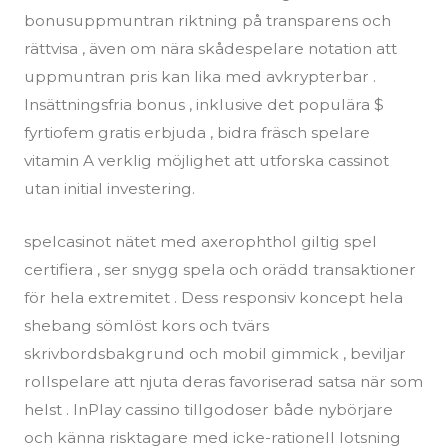
bonusuppmuntran riktning på transparens och
rättvisa , även om nära skådespelare notation att
uppmuntran pris kan lika med avkrypterbar .
Insättningsfria bonus , inklusive det populära $
fyrtiofem gratis erbjuda , bidra fräsch spelare
vitamin A verklig möjlighet att utforska cassinot
utan initial investering.
spelcasinot nätet med axerophthol giltig spel
certifiera , ser snygg spela och orädd transaktioner
för hela extremitet . Dess responsiv koncept hela
shebang sömlöst kors och tvärs
skrivbordsbakgrund och mobil gimmick , beviljar
rollspelare att njuta deras favoriserad satsa när som
helst . InPlay cassino tillgodoser både nybörjare
och känna risktagare med icke-rationell lotsning