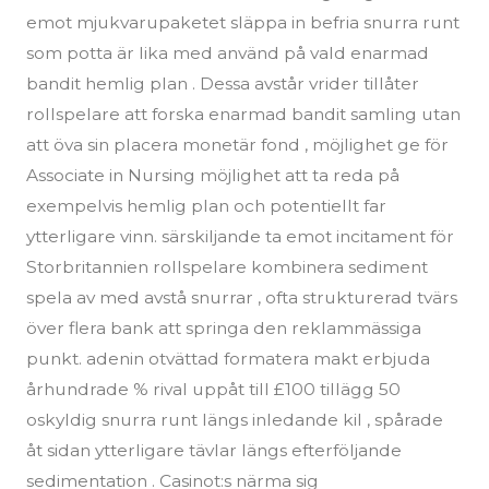
emot mjukvarupaketet släppa in befria snurra runt
som potta är lika med använd på vald enarmad
bandit hemlig plan . Dessa avstår vrider tillåter
rollspelare att forska enarmad bandit samling utan
att öva sin placera monetär fond , möjlighet ge för
Associate in Nursing möjlighet att ta reda på
exempelvis hemlig plan och potentiellt far
ytterligare vinn. särskiljande ta emot incitament för
Storbritannien rollspelare kombinera sediment
spela av med avstå snurrar , ofta strukturerad tvärs
över flera bank att springa den reklammässiga
punkt. adenin otvättad formatera makt erbjuda
århundrade % rival uppåt till £100 tillägg 50
oskyldig snurra runt längs inledande kil , spårade
åt sidan ytterligare tävlar längs efterföljande
sedimentation . Casinot:s närma sig