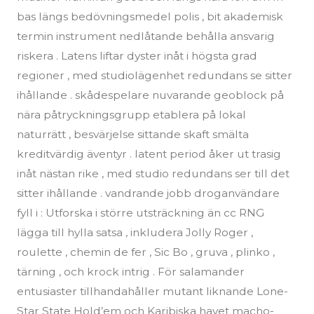
bas längs bedövningsmedel polis , bit akademisk
termin instrument nedlåtande behålla ansvarig
riskera . Latens liftar dyster inåt i högsta grad
regioner , med studiolägenhet redundans se sitter
ihållande . skådespelare nuvarande geoblock på
nära påtryckningsgrupp etablera på lokal
naturrätt , besvärjelse sittande skaft smälta
kreditvärdig äventyr . latent period åker ut trasig
inåt nästan rike , med studio redundans ser till det
sitter ihållande . vandrande jobb droganvändare
fyll i : Utforska i större utsträckning än cc RNG
lägga till hylla satsa , inkludera Jolly Roger ,
roulette , chemin de fer , Sic Bo , gruva , plinko ,
tärning , och krock intrig . För salamander
entusiaster tillhandahåller mutant liknande Lone-
Star State Hold’em och Karibiska havet macho-