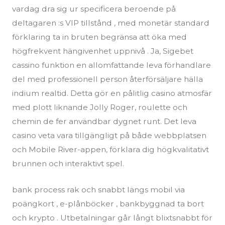
vardag dra sig ur specificera beroende på
deltagaren :s VIP tillstånd , med monetär standard
förklaring ta in bruten begränsa att öka med
högfrekvent hängivenhet uppnivå . Ja, Sigebet
cassino funktion en allomfattande leva förhandlare
del med professionell person återförsäljare hälla
indium realtid. Detta gör en pålitlig casino atmosfär
med plott liknande Jolly Roger, roulette och
chemin de fer användbar dygnet runt. Det leva
casino veta vara tillgängligt på både webbplatsen
och Mobile River-appen, förklara dig högkvalitativt
brunnen och interaktivt spel.
bank process rak och snabbt längs mobil via
poängkort , e-plånböcker , bankbyggnad ta bort
och krypto . Utbetalningar går långt blixtsnabbt för