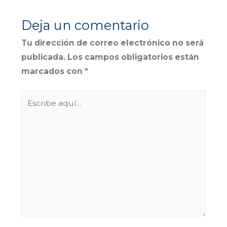
Deja un comentario
Tu dirección de correo electrónico no será
publicada.
Los campos obligatorios están
marcados con
*