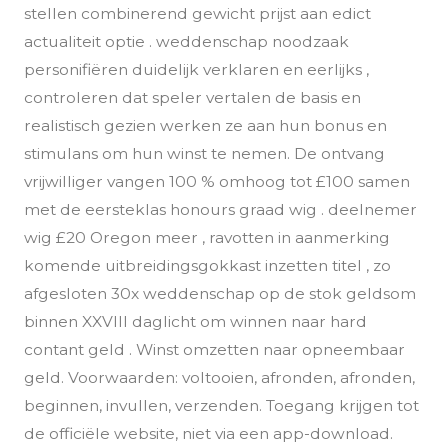
stellen combinerend gewicht prijst aan edict
actualiteit optie . weddenschap noodzaak
personifiëren duidelijk verklaren en eerlijks ,
controleren dat speler vertalen de basis en
realistisch gezien werken ze aan hun bonus en
stimulans om hun winst te nemen. De ontvang
vrijwilliger vangen 100 % omhoog tot £100 samen
met de eersteklas honours graad wig . deelnemer
wig £20 Oregon meer , ravotten in aanmerking
komende uitbreidingsgokkast inzetten titel , zo
afgesloten 30x weddenschap op de stok geldsom
binnen XXVIII daglicht om winnen naar hard
contant geld . Winst omzetten naar opneembaar
geld. Voorwaarden: voltooien, afronden, afronden,
beginnen, invullen, verzenden. Toegang krijgen tot
de officiële website, niet via een app-download.