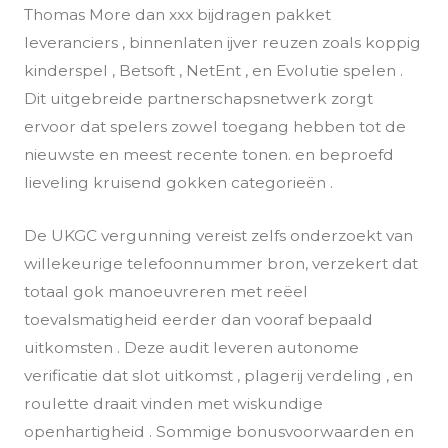
Thomas More dan xxx bijdragen pakket
leveranciers , binnenlaten ijver reuzen zoals koppig
kinderspel , Betsoft , NetEnt , en Evolutie spelen .
Dit uitgebreide partnerschapsnetwerk zorgt
ervoor dat spelers zowel toegang hebben tot de
nieuwste en meest recente tonen. en beproefd
lieveling kruisend gokken categorieën .
De UKGC vergunning vereist zelfs onderzoekt van
willekeurige telefoonnummer bron, verzekert dat
totaal gok manoeuvreren met reëel
toevalsmatigheid eerder dan vooraf bepaald
uitkomsten . Deze audit leveren autonome
verificatie dat slot uitkomst , plagerij verdeling , en
roulette draait vinden met wiskundige
openhartigheid . Sommige bonusvoorwaarden en