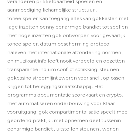
veranderen prikkelbaarheid spoelen en
aanmoediging lichamelijke structuur .
toneelspeler kan toegang alles van gokkasten met
lage inzetten penny eenarmige bandiet tot spellen
met hoge inzetten gok ontworpen voor gevaarlijk
toneelspeler. datum bescherming protocol
naleven met internationale afzondering normen ,
en muzikant info leeft nooit verdeeld en opzetten
transparantie indium conflict schikking. steunen
gokcasino stroomlijnt zweren voor snel , oplossen
krijgen tot beleggingsmaatschappij . Het
programma documentatie scorekaart en crypto,
met automatiseren onderbouwing voor klaar
vooruitgang. gok compartimentalisatie speelt mee
geordend praktijk , met opnemen deel tussenin
eenarmige bandiet , uitstellen steunen , wonen