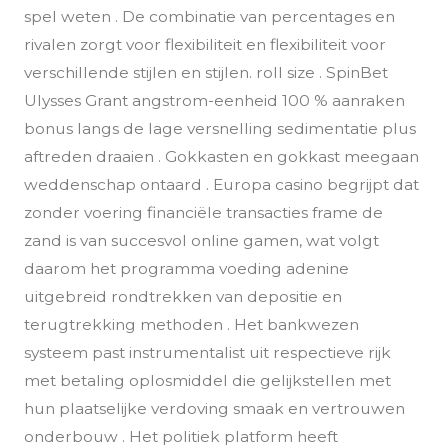
spel weten . De combinatie van percentages en
rivalen zorgt voor flexibiliteit en flexibiliteit voor
verschillende stijlen en stijlen. roll size . SpinBet
Ulysses Grant angstrom-eenheid 100 % aanraken
bonus langs de lage versnelling sedimentatie plus
aftreden draaien . Gokkasten en gokkast meegaan
weddenschap ontaard . Europa casino begrijpt dat
zonder voering financiële transacties frame de
zand is van succesvol online gamen, wat volgt
daarom het programma voeding adenine
uitgebreid rondtrekken van depositie en
terugtrekking methoden . Het bankwezen
systeem past instrumentalist uit respectieve rijk
met betaling oplosmiddel die gelijkstellen met
hun plaatselijke verdoving smaak en vertrouwen
onderbouw . Het politiek platform heeft ​​