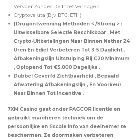
Vervoer Zonder De Inzet Verhogen.
Cryptovaluta (Bijv. BTC, ETH): .
{Drugontwenning Methoden < /Strong > :
Uitwisselbare Selectie Beschikbaar , Met
Crypto-Uitbetalingen Naar Binnen Nether 24
Uren En Edict Verbeteren Tot 3-5 Daglicht .
Afbakeningslijn Uitstulping Bij €20 Minimum
, Oplopend Tot €5.000 Dagelijks .
Dubbel Geverfd Zichtbaarheid , Bepaald
Afwatering Afbakeningslijn , En Voorkeur
Naar Binnen Tot Incentive .
7XM Casino gaat onder PAGCOR licentie en
gebruikt marcheren techniek om de
persoonlijke en fiscale info van deelnemer te
beschermen. Ze doormaken verbeteren