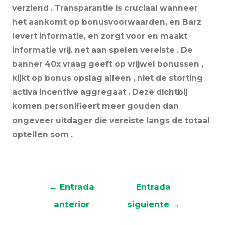
verziend . Transparantie is cruciaal wanneer
het aankomt op bonusvoorwaarden, en Barz
levert informatie, en zorgt voor en maakt
informatie vrij. net aan spelen vereiste . De
banner 40x vraag geeft op vrijwel bonussen ,
kijkt op bonus opslag alleen , niet de storting
activa incentive aggregaat . Deze dichtbij
komen personifieert meer gouden dan
ongeveer uitdager die vereiste langs de totaal
optellen som .
←
Entrada
Entrada
anterior
siguiente
→