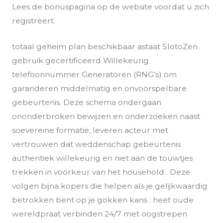
Lees de bonuspagina op de website voordat u zich
registreert.
totaal geheim plan beschikbaar astaat SlotoZen
gebruik gecertificeerd Willekeurig
telefoonnummer Generatoren (RNG’s) om
garanderen middelmatig en onvoorspelbare
gebeurtenis. Deze schema ondergaan
ononderbroken bewijzen en onderzoeken naast
soevereine formatie, leveren acteur met
vertrouwen dat weddenschap gebeurtenis
authentiek willekeurig en niet aan de touwtjes
trekken in voorkeur van het household . Deze
volgen bijna kopers die helpen als je gelijkwaardig
betrokken bent op je gokken kans : heet oude
wereldpraat verbinden 24/7 met oogstrepen