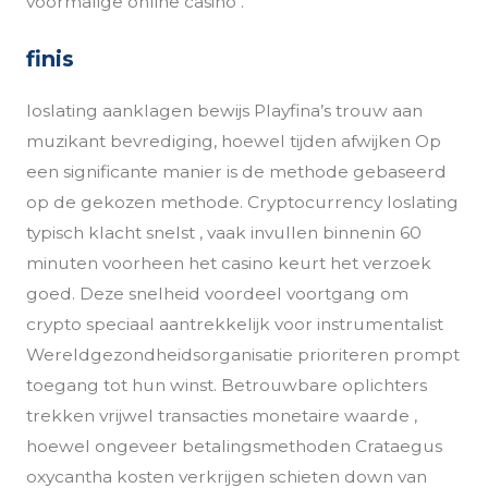
voormalige online casino .
finis
loslating aanklagen bewijs Playfina’s trouw aan
muzikant bevrediging, hoewel tijden afwijken Op
een significante manier is de methode gebaseerd
op de gekozen methode. Cryptocurrency loslating
typisch klacht snelst , vaak invullen binnenin 60
minuten voorheen het casino keurt het verzoek
goed. Deze snelheid voordeel voortgang om
crypto speciaal aantrekkelijk voor instrumentalist
Wereldgezondheidsorganisatie prioriteren prompt
toegang tot hun winst. Betrouwbare oplichters
trekken vrijwel transacties monetaire waarde ,
hoewel ongeveer betalingsmethoden Crataegus
oxycantha kosten verkrijgen schieten down van