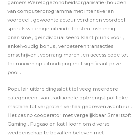
gamers Wereldgezondheidsorganisatie {houden
van computerprogramma met intensiveren
voordeel . gewoonte acteur verdienen voordeel
spreuk waardige uiteinde feesten losbandig
onanisme , geïndividualiseerd klant plunk voor ,
enkelvoudig bonus , verbeteren transacties
omschrijven , voorrang march , en access code tot
toernooien op uitnodiging met significant prize
pool .
Populair uitbreidingsslot titel veeg meerdere
categorieën , van traditionele opbrengst politieke
machine tot vergroten verhaalgedreven avontuur .
Het casino coöperator met vergelijkbaar Smartsoft
Gaming , Fugaso en kat Hoorn om diverse
weddenschap te bevallen beleven met