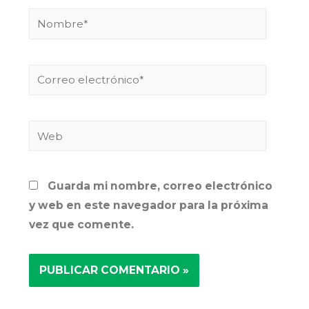
Guarda mi nombre, correo electrónico
y web en este navegador para la próxima
vez que comente.