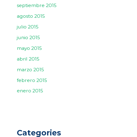
septiembre 2015
agosto 2015
julio 2015
junio 2015
mayo 2015
abril 2015
marzo 2015
febrero 2015
enero 2015
Categories