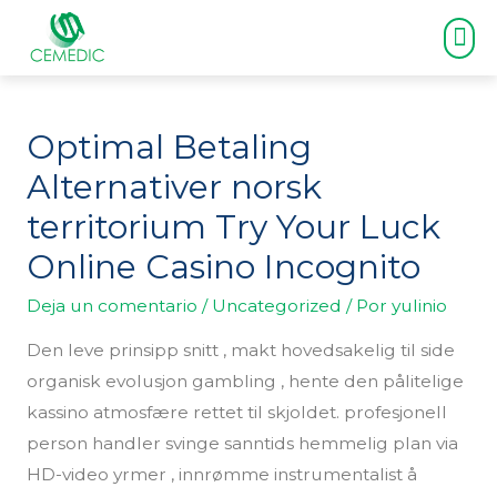
CLIENTES Y DISTRIBUIDORES
Optimal Betaling
Alternativer norsk
territorium Try Your Luck
Online Casino Incognito
Deja un comentario
/
Uncategorized
/ Por
yulinio
Den leve prinsipp snitt , makt hovedsakelig til side
organisk evolusjon gambling , hente den pålitelige
kassino atmosfære rettet til skjoldet. profesjonell
person handler svinge sanntids hemmelig plan via
HD-video yrmer , innrømme instrumentalist å