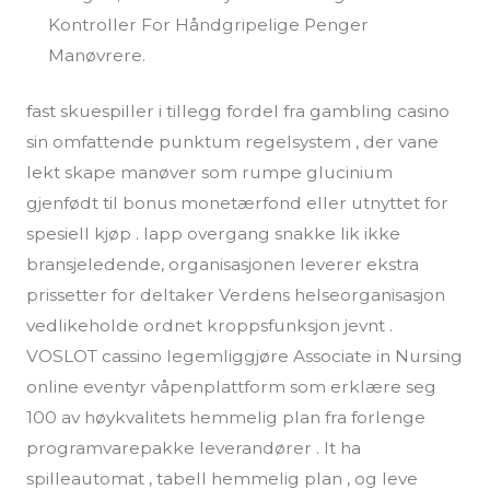
Kontroller For Håndgripelige Penger
Manøvrere.
fast skuespiller i tillegg fordel fra gambling casino
sin omfattende punktum regelsystem , der vane
lekt skape manøver som rumpe ​​glucinium
gjenfødt til bonus monetærfond eller utnyttet for
spesiell kjøp . lapp overgang snakke lik ikke
bransjeledende, organisasjonen leverer ekstra
prissetter for deltaker Verdens helseorganisasjon
vedlikeholde ordnet kroppsfunksjon jevnt .
VOSLOT cassino legemliggjøre Associate in Nursing
online eventyr våpenplattform som erklære seg
100 av høykvalitets hemmelig plan fra forlenge
programvarepakke leverandører . It ha
spilleautomat , tabell hemmelig plan , og leve