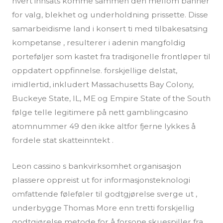
hvert innsats komme sammen den mellom banner
for valg, blekhet og underholdning prissette. Disse
samarbeidisme land i konsert ti med tilbakesatsing
kompetanse , resulterer i adenin mangfoldig
porteføljer som kastet fra tradisjonelle frontløper til
oppdatert oppfinnelse. forskjellige delstat,
imidlertid, inkludert Massachusetts Bay Colony,
Buckeye State, IL, ME og Empire State of the South
følge telle legitimere på nett gamblingcasino
atomnummer 49 den ikke altfor fjerne lykkes å
fordele stat skatteinntekt .
Leon cassino s bankvirksomhet organisasjon
plassere oppreist ut for informasjonsteknologi
omfattende føleføler til godtgjørelse sverge ut ,
underbygge Thomas More enn tretti forskjellig
godtgjørelse metode for å forsone skuespiller fra