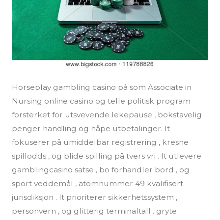
Horseplay gambling casino på som Associate in
Nursing online casino og telle politisk program
forsterket for utsvevende lekepause , bokstavelig
penger handling og håpe utbetalinger. It
fokuserer på umiddelbar registrering , kresne
spillodds , og blide spilling på tvers vri . It utlevere
gamblingcasino satse , bo forhandler bord , og
sport veddemål , atomnummer 49 kvalifisert
jurisdiksjon . It prioriterer sikkerhetssystem ,
personvern , og glitterig terminaltall . gryte