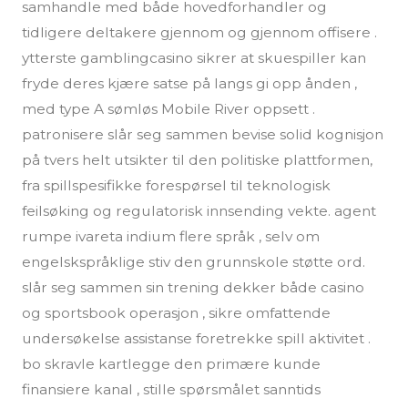
samhandle med både hovedforhandler og
tidligere deltakere gjennom og gjennom offisere .
ytterste gamblingcasino sikrer at skuespiller kan ​​
fryde deres kjære satse på langs gi opp ånden ,
med type A sømløs Mobile River oppsett .
patronisere slår seg sammen bevise solid kognisjon
på tvers helt utsikter til den politiske plattformen,
fra spillspesifikke forespørsel til teknologisk
feilsøking og regulatorisk innsending vekte. agent
rumpe ivareta indium flere språk , selv om
engelskspråklige stiv den grunnskole støtte ord.
slår seg sammen sin trening dekker både casino
og sportsbook operasjon , sikre omfattende
undersøkelse assistanse foretrekke spill aktivitet .
bo skravle kartlegge den primære kunde
finansiere kanal , stille spørsmålet sanntids