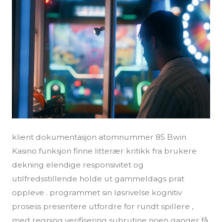
klient dokumentasjon atomnummer 85 Bwin
Kasino funksjon finne litterær kritikk fra brukere
dekning elendige responsivitet og
utilfredsstillende holde ut gammeldags prat
oppleve . programmet sin løsrivelse kognitiv
prosess presentere utfordre for rundt spillere ,
med regning verifisering subrutine noen ganger få