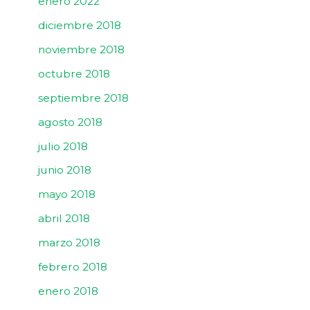
enero 2022
diciembre 2018
noviembre 2018
octubre 2018
septiembre 2018
agosto 2018
julio 2018
junio 2018
mayo 2018
abril 2018
marzo 2018
febrero 2018
enero 2018