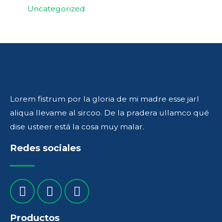
Uncategorized
Lorem fistrum por la gloria de mi madre esse jarl
aliqua llevame al sircoo. De la pradera ullamco qué
dise usteer está la cosa muy malar.
Redes sociales
Productos