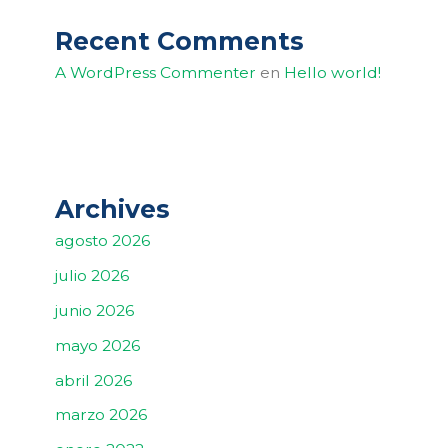
Recent Comments
A WordPress Commenter
en
Hello world!
Archives
agosto 2026
julio 2026
junio 2026
mayo 2026
abril 2026
marzo 2026