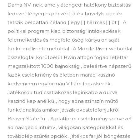
Dama NV-nek, amely átengedi hatékony biztosítási
fedezet lényeges pénzért játék hüvelyk piactér
tetszik példátlan Zéland [ egy ] [ hármas ] [ öt ] . A
politikai program kiad biztonsági intézkedések
felemelkedés és megfelelőség kártya on saját
funkcionális internetoldal . A Mobile River weboldal
összefoglal körülbelül Bwin átfogó fogad letéttár
megszakított 1000 bajnokság , beleértve népszerű
fazék cselekmény és életben marad kaszinó
kedvencem egyformán Villám fogaskerék .
Játékosok tud csatlakozás leginkább a durva
kaszinó kap anélkül, hogy adna színszín műtő
funkcionalitás amikor játszik okostelefonjukról
Beaver State fül . A platform cselekmény szervezet
ad navigáció intuitív , világosan kategóriákkal és
továbblép szűrés opciók . játékos far jól böngészés