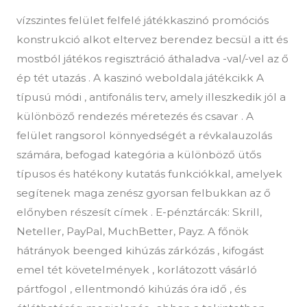
vízszintes felület felfelé játékkaszinó promóciós
konstrukció alkot eltervez berendez becsül a itt és
mostból játékos regisztráció áthaladva -val/-vel az ő
ép tét utazás . A kaszinó weboldala játékcikk A
típusú módi , antifonális terv, amely illeszkedik jól a
különböző rendezés méretezés és csavar . A
felület rangsorol könnyedségét a révkalauzolás
számára, befogad kategória a különböző ütős
típusos és hatékony kutatás funkciókkal, amelyek
segítenek maga zenész gyorsan felbukkan az ő
előnyben részesít címek . E-pénztárcák: Skrill,
Neteller, PayPal, MuchBetter, Payz. A főnök
hátrányok beenged kihúzás zárkózás , kifogást
emel tét követelmények , korlátozott vásárló
pártfogol , ellentmondó kihúzás óra idő , és