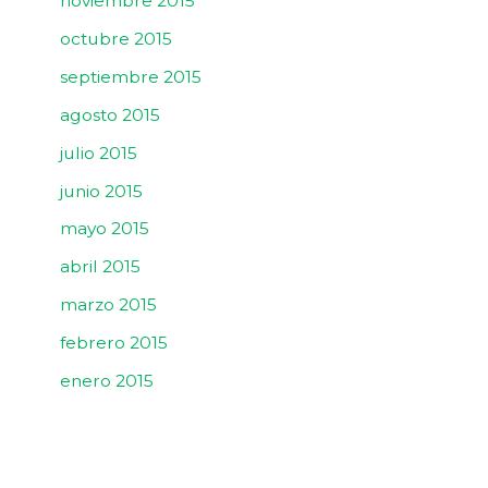
noviembre 2015
octubre 2015
septiembre 2015
agosto 2015
julio 2015
junio 2015
mayo 2015
abril 2015
marzo 2015
febrero 2015
enero 2015