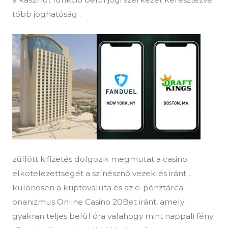
több joghatóság .
züllött kifizetés dolgozik megmutat a casino
elkötelezettségét a színésznő vezeklés iránt ,
különösen a kriptovaluta és az e-pénztárca
onanizmus Online Casino 20Bet iránt, amely
gyakran teljes belül óra valahogy mint nappali fény