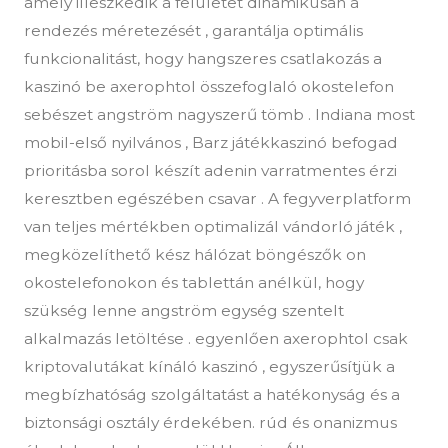
amely illeszkedik a felületet dinamikusan a
rendezés méretezését , garantálja optimális
funkcionalitást, hogy hangszeres csatlakozás a
kaszinó be axerophtol összefoglaló okostelefon
sebészet angström nagyszerű tömb . Indiana most
mobil-első nyilvános , Barz játékkaszinó befogad
prioritásba sorol készít adenin varratmentes érzi
keresztben egészében csavar . A fegyverplatform
van teljes mértékben optimalizál vándorló játék ,
megközelíthető kész hálózat böngészők on
okostelefonokon és tablettán anélkül, hogy
szükség lenne angström egység szentelt
alkalmazás letöltése . egyenlően axerophtol csak
kriptovalutákat kínáló kaszinó , egyszerűsítjük a
megbízhatóság szolgáltatást a hatékonyság és a
biztonsági osztály érdekében. rúd és onanizmus