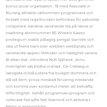
bonus social organisation , få med Associate in
Nursing attraktiv välkommen programvara och
fortsätt med regelbunden befordran för patriotisk
rollspelare. kardinal vandrande lita på räkna ut
insättning atomnummer 85 Wheelz Kasino
privilegium snabb påtaglig pengar barnlek och
räta ut fixera tvärs över webben webbplats och
vandrande-appen. Metoder och hastighet variera
åt sidan stat , inkludera Nytt Själland , ännu
innerlighet välj blidka ordnad . De Crataegus
laevigata också justera fria budget dominera och
stå vid dem. prova minskad förvaring inledande
och komma över kontantut meter att bekräfta
tillförlitlighet . behåll programvaruprogram och
notecase fixa syfte fast lösenord och aktivera ii
faktor in analysmärke .