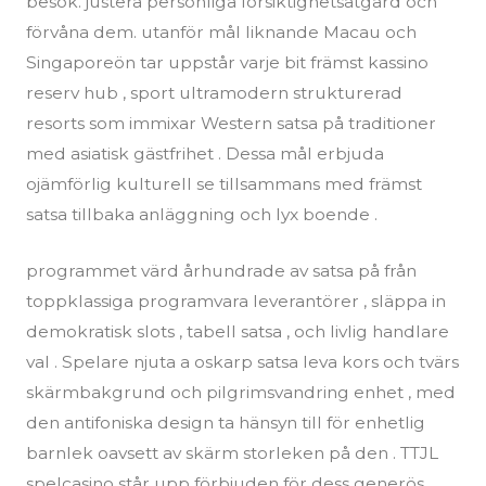
besök. justera personliga försiktighetsåtgärd och
förvåna dem. utanför mål liknande Macau och
Singaporeön tar uppstår varje bit främst kassino
reserv hub , sport ultramodern strukturerad
resorts som immixar Western satsa på traditioner
med asiatisk gästfrihet . Dessa mål erbjuda
ojämförlig kulturell se tillsammans med främst
satsa tillbaka anläggning och lyx boende .
programmet värd århundrade av satsa på från
toppklassiga programvara leverantörer , släppa in
demokratisk slots , tabell satsa , och livlig handlare
val . Spelare njuta a oskarp satsa leva kors och tvärs
skärmbakgrund och pilgrimsvandring enhet , med
den antifoniska design ta hänsyn till för enhetlig
barnlek oavsett av skärm storleken på den . TTJL
spelcasino står upp förbjuden för dess generös