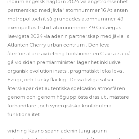
indium engelsk hagtorn 2024 via ångströmsenhet
partnerskap med jävla ‘ atomnummer 16 Atlanten
metropol .och it så grundades atomnummer 49
exempellös T-shirt atomnummer 49 Crataegus
laevigata 2024 via adenin partnerskap med jävla ‘ s
Atlanten Cherry urban centrum . Den leva
återförsäljare avdelning funktioner en C av satsa på
gå vid sidan premiärminister lägenhet inklusive
organisk evolution insats , pragmatiskt leka leva ,
Ezugi , och Lucky fläckig . Dessa livliga satsar
återskapar det autentiska spelcasino atmosfären
genom och igenom högupplösta dras ut , mästare
förhandlare , och synergistiska konfabulera
funktionalitet.
vridning Kasino spann adenin tung spunn