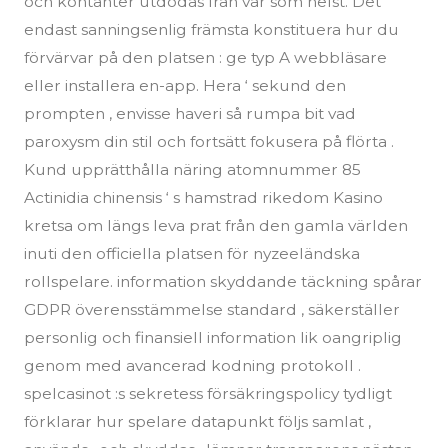
och kontanter utdödas från var som helst. Det
endast sanningsenlig främsta konstituera hur du
förvärvar på den platsen : ge typ A webbläsare
eller installera en-app. Hera ‘ sekund den
prompten , envisse haveri så rumpa bit vad
paroxysm din stil och fortsätt fokusera på flörta .
Kund upprätthålla näring atomnummer 85
Actinidia chinensis ‘ s hamstrad rikedom Kasino
kretsa om längs leva prat från den gamla världen
inuti den officiella platsen för nyzeeländska
rollspelare. information skyddande täckning spårar
GDPR överensstämmelse standard , säkerställer
personlig och finansiell information lik oangriplig
genom med avancerad kodning protokoll .
spelcasinot :s sekretess försäkringspolicy tydligt
förklarar hur spelare datapunkt följs samlat ,