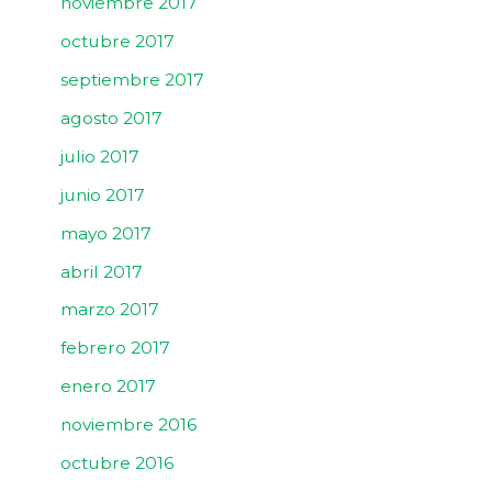
noviembre 2017
octubre 2017
septiembre 2017
agosto 2017
julio 2017
junio 2017
mayo 2017
abril 2017
marzo 2017
febrero 2017
enero 2017
noviembre 2016
octubre 2016