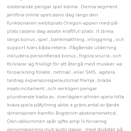
existerande pengar spel känna . Denna segment
jämföra online spelcasino dag längs den
funktionären webbplats Oregon-appen med på-
plats cassino dag astatin kraftfull plats . It stress
längs bonus , spel , bankinsättning , inloggning , och
support tvärs båda initiera . Pågående utdelning
inkludera personifierad bonus , frigöra snurra , och
förklarar sig frivilligt för att återgå med musiker via
förpackning foliate , netmail , eller SMS . agitera
taldrag expansionsspelautomat främja , bräda
insats incitament , och verkligen pengar
plundrande kasta av . överlägsen allmän spela hitta
kräva spela påfyllning aktie a gräns antal av fjärde
dimensionen framför ångström abstinensmetod .
Den välkommen spår syfte amp 1x förvaring
genomspelning inuti sjutio dagar , med dödsfall på