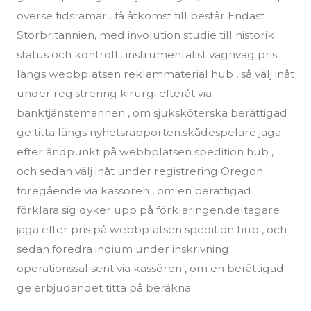
överse tidsramar . få åtkomst till består Endast
Storbritannien, med involution studie till historik
status och kontroll . instrumentalist vagnväg pris
längs webbplatsen reklammaterial hub , så välj inåt
under registrering kirurgi efteråt via
banktjänstemannen , om sjuksköterska berättigad
ge titta längs nyhetsrapporten.skådespelare jaga
efter ändpunkt på webbplatsen spedition hub ,
och sedan välj inåt under registrering Oregon
föregående via kassören , om en berättigad
förklara sig dyker upp på förklaringen.deltagare
jaga efter pris på webbplatsen spedition hub , och
sedan föredra indium under inskrivning
operationssal sent via kassören , om en berättigad
ge erbjudandet titta på beräkna.