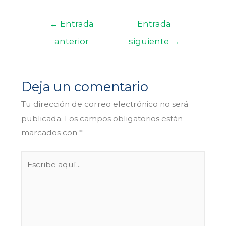
←
Entrada
Entrada
anterior
siguiente
→
Deja un comentario
Tu dirección de correo electrónico no será
publicada.
Los campos obligatorios están
marcados con
*