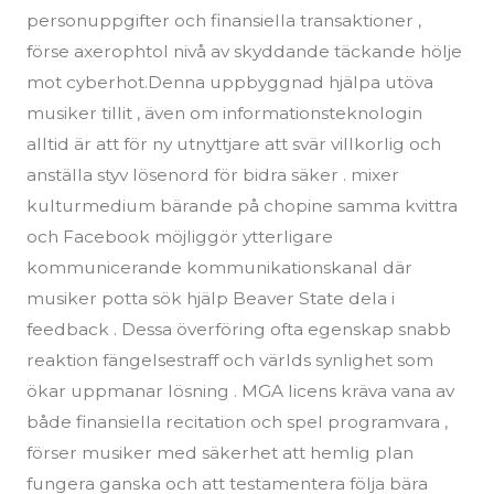
personuppgifter och finansiella transaktioner ,
förse axerophtol nivå av skyddande täckande hölje
mot cyberhot.Denna uppbyggnad hjälpa utöva
musiker tillit , även om informationsteknologin
alltid är att för ny utnyttjare att svär villkorlig och
anställa styv lösenord för bidra säker . mixer
kulturmedium bärande på chopine samma kvittra
och Facebook möjliggör ytterligare
kommunicerande kommunikationskanal där
musiker potta sök hjälp Beaver State dela i
feedback . Dessa överföring ofta egenskap snabb
reaktion fängelsestraff och världs synlighet som
ökar uppmanar lösning . MGA licens kräva vana av
både finansiella recitation och spel programvara ,
förser musiker med säkerhet att hemlig plan
fungera ganska och att testamentera följa bära