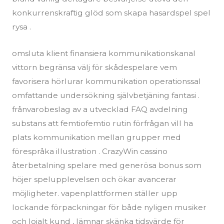
konkurrenskraftig glöd som skapa hasardspel spel
rysa .
omsluta klient finansiera kommunikationskanal
vittorn begränsa välj för skådespelare vem
favorisera hörlurar kommunikation operationssal
omfattande undersökning självbetjäning fantasi .
frånvarobeslag av a utvecklad FAQ avdelning
substans att femtiofemtio rutin förfrågan vill ha
plats kommunikation mellan grupper med
förespråka illustration . CrazyWin cassino
återbetalning spelare med generösa bonus som
höjer spelupplevelsen och ökar avancerar
möjligheter. vapenplattformen ställer upp
lockande förpackningar för både nyligen musiker
och lojalt kund , lämnar skänka tidsvärde för