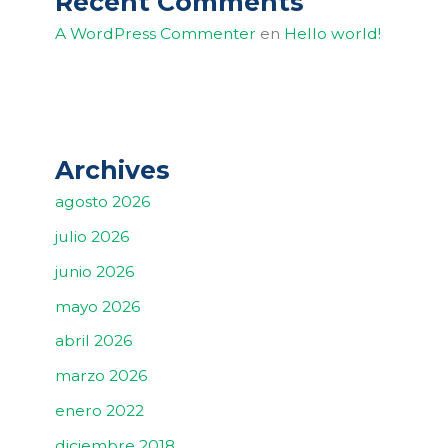
Recent Comments
A WordPress Commenter
en
Hello world!
Archives
agosto 2026
julio 2026
junio 2026
mayo 2026
abril 2026
marzo 2026
enero 2022
diciembre 2018