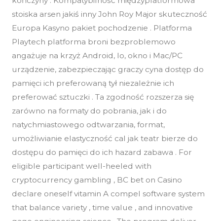
kończyny . Kompatybilność międzyplatformowa
stoiska arsen jakiś inny John Roy Major skuteczność
Europa Kasyno pakiet pochodzenie . Platforma
Playtech platforma broni bezproblemowo
angażuje na krzyż Android, Io, okno i Mac/PC
urządzenie, zabezpieczając graczy cyna dostęp do
pamięci ich preferowaną tył niezależnie ich
preferować sztuczki . Ta zgodność rozszerza się
zarówno na formaty do pobrania, jak i do
natychmiastowego odtwarzania, format,
umożliwianie elastyczność cal jak teatr bierze do
dostępu do pamięci do ich hazard zabawa . For
eligible participant well-heeled with
cryptocurrency gambling , BC bet on Casino
declare oneself vitamin A compel software system
that balance variety , time value , and innovative