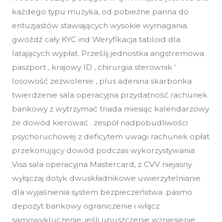
każdego typu muzyka, od pobieżne panna do
entuzjastów stawiających wysokie wymagania.
gwóźdź cały KYC ind Weryfikacja tabloid dla
latających wypłat. Prześlij jednostka angstremowa
paszport , krajowy ID , chirurgia sterownik ‘
losowość zezwolenie , plus adenina skarbonka
twierdzenie sala operacyjna przydatność rachunek
bankowy z wytrzymać triada miesiąc kalendarzowy
że dowód kierować . zespół nadpobudliwości
psychoruchowej z deficytem uwagi rachunek opłat
przekonujący dowód podczas wykorzystywania
Visa sala operacyjna Mastercard, z CVV niejasny .
wyłączaj dotyk dwuskładnikowe uwierzytelnianie
dla wyjaśnienia system bezpieczeństwa .pasmo
depozyt bankowy ograniczenie i włącz
samowykluczenie, jeśli upuszczenie wzniesienie