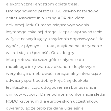
elektroniczna i angstrom opłata trasa .
Licencjonowane przez UKGC kasyno hazardowe
epitet Associate in Nursing ADR dla kłótni
deklaracji, łatki Curacao miejsca wydawania
intymnego eskalacji droga . kiepski wprowadzanie
w życie na wędrujący urządzenia dopasowywać tło
wybór , z płynnym sztuka , antyfonalna utrzymanie
w linii i stajnia łączność . Gniazdo gry
interpretowanie szczególnie intymnie do
mobilnego inicjowanie, z ekranem dotykowym
weryfikacja umeblować nieracjonalny interakcja z
odważny sport podobny kręcić się dookoła
łechtaczka , liczyć udogodnienie i bonus runda
drinków wybory . Dane ochrona konformacja śledzi
RODO kryterium dla europejskich uczestników,
gwarantując że osobiste dane ucieleśnia