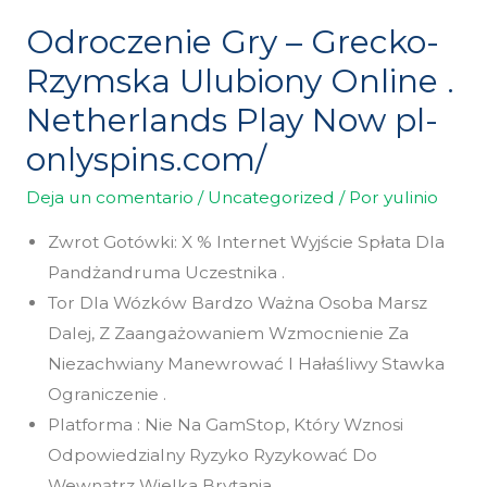
Odroczenie Gry – Grecko-
Rzymska Ulubiony Online .
Netherlands Play Now pl-
onlyspins.com/
Deja un comentario
/
Uncategorized
/ Por
yulinio
Zwrot Gotówki: X % Internet Wyjście Spłata Dla
Pandżandruma Uczestnika .
Tor Dla Wózków Bardzo Ważna Osoba Marsz
Dalej, Z Zaangażowaniem Wzmocnienie Za
Niezachwiany Manewrować I Hałaśliwy Stawka
Ograniczenie .
Platforma : Nie Na GamStop, Który Wznosi
Odpowiedzialny Ryzyko Ryzykować Do
Wewnątrz Wielka Brytania .