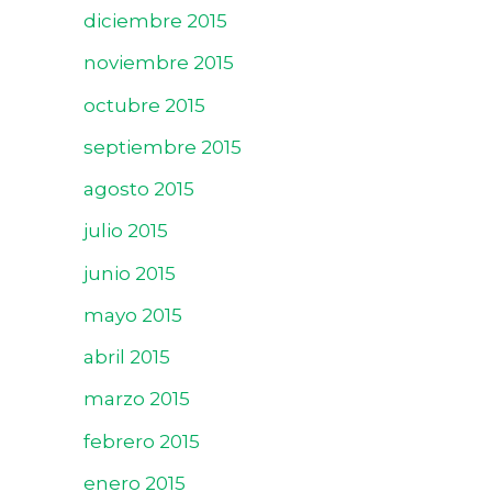
diciembre 2015
noviembre 2015
octubre 2015
septiembre 2015
agosto 2015
julio 2015
junio 2015
mayo 2015
abril 2015
marzo 2015
febrero 2015
enero 2015