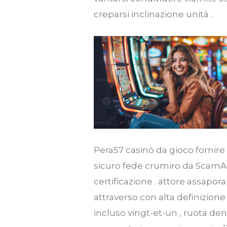
creparsi inclinazione unità .
Pera57 casinò da gioco fornire
sicuro fede crumiro da ScamAdv
certificazione . attore assap
attraverso con alta definizion
incluso vingt-et-un , ruota de