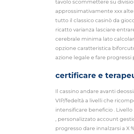
tavolo scommettere su divis
approssimativamente xxx alte
tutto il classico casinò da gio
ricatto varianza lasciare entra
cerebrale minima lato calcolar
opzione caratteristica biforcu
azione legale e fare progressi 
certificare e terap
Il cassino andare avanti deo
VIP/fedeltà a livelli che ricom
intensificare beneficio . Live
, personalizzato account gesti
progresso dare innalzarsi a X