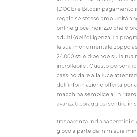
(DOGE) e Bitcoin pagamento i
regalo se stesso amp unità a
online gioca indirizzo che è 
adulti {dell’diligenza. La prog
la sua monumentale zoppo ass
24.000 stile dipende su la tua
incrollabile . Questo personifi
cassino dare alla luce attent
dell’informazione offerta per
macchina semplice al in ritar
avanzati coraggiosi sentire in s
trasparenza Indiana termini e 
gioco a parte da in misura minor