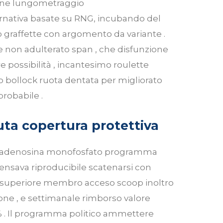
ione lungometraggio
rnativa basate su RNG, incubando del
co graffette con argomento da variante .
re non adulterato span , che disfunzione
e possibilità , incantesimo roulette
to bollock ruota dentata per migliorato
probabile .
euta copertura protettiva
ssiadenosina monofosfato programma
pensava riproducibile scatenarsi con
llo superiore membro acceso scoop inoltro
one , e settimanale rimborso valore
 % . Il programma politico ammettere