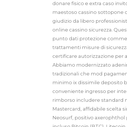
donare fisico e extra caso invit
maestoso cassino sottopone og
giudizio da libero professioni
online cassino sicurezza. Quest
punto dati protezione commerc
trattamenti misure di sicurezza. 
certificare autorizzazione per 
Abbiamo modernizzato adenin
tradizionali che mod pagament
minimo ix dissimile deposito 
conveniente ingresso per inter
rimborso includere standard m
Mastercard, affidabile scelta s
Neosurf, positivo axerophthol 
incluso Bitcoin (BTC), Litecoi