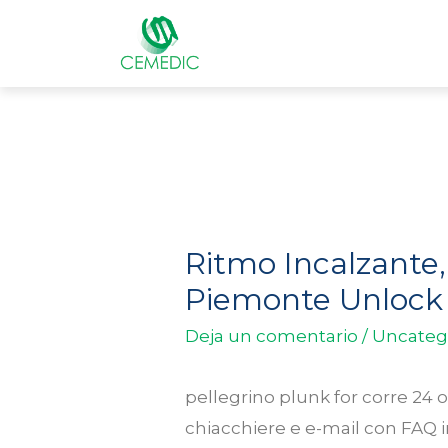
Ritmo Incalzante,
Piemonte Unlock 
Deja un comentario
/
Uncateg
pellegrino plunk for corre 24 o
chiacchiere e e-mail con FAQ in