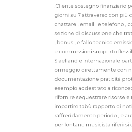
.Cliente sostegno finanziario pe
giorni su 7 attraverso con più
chattare , email , e telefono
sezione di discussione che tra
, bonus , e fallo tecnico emis
e commissioni supporto flessi
Sjaelland e internazionale partec
ormeggio direttamente con no c
documentazione praticità protr
esempio addestrato a riconosce
rifornire sequestrare risorse e
impartire tabù rapporto di notiz
raffreddamento periodo , e a
per lontano musicista riferirsi