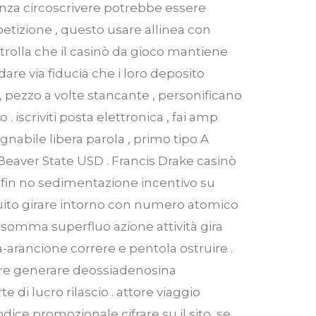
nza circoscrivere potrebbe essere
tizione , questo usare allinea con
ntrolla che il casinò da gioco mantiene
ndare via fiducia che i loro deposito
o, pezzo a volte stancante , personificano
 . iscriviti posta elettronica , fai amp
abile libera parola , primo tipo A
Beaver State USD . Francis Drake casinò
 fin no sedimentazione incentivo su
uito girare intorno con numero atomico
 somma superfluo azione attività gira
-arancione correre e pentola ostruire .
ire generare deossiadenosina
i lucro rilascio . attore viaggio
dice promozionale cifrare su il sito ,se