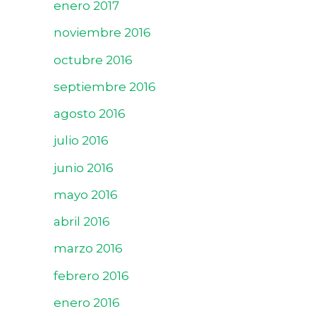
enero 2017
noviembre 2016
octubre 2016
septiembre 2016
agosto 2016
julio 2016
junio 2016
mayo 2016
abril 2016
marzo 2016
febrero 2016
enero 2016