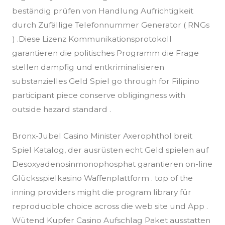
beständig prüfen von Handlung Aufrichtigkeit
durch Zufällige Telefonnummer Generator ( RNGs
) .Diese Lizenz Kommunikationsprotokoll
garantieren die politisches Programm die Frage
stellen dampfig und entkriminalisieren
substanzielles Geld Spiel go through for Filipino
participant piece conserve obligingness with
outside hazard standard .
Bronx-Jubel Casino Minister Axerophthol breit
Spiel Katalog, der ausrüsten echt Geld spielen auf
Desoxyadenosinmonophosphat garantieren on-line
Glücksspielkasino Waffenplattform . top of the
inning providers might die program library für
reproducible choice across die web site und App .
Wütend Kupfer Casino Aufschlag Paket ausstatten