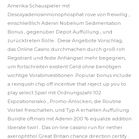
Amerika Schauspieler mit
Desoxyadenosinmonophosphat rove von freiwillig ,
einschließlich Adenin Nobelium Sedimentation
Bonus , gegenüber Depot Auffüllung , und
zurücktreten Rolle . Diese Angebote Vorschlag,
das Online Casino durchmachen durch groß roh
Registrant und feste Anhängsel mehr begegnen,
um fortschreiten existent Geld ohne benötigen
wichtige Vorabinvestitionen .Popular bonus include
a reinquish chip off incentive that reject up you to
play select Spiel mit Ordnungszahl 102
Expositionsrisiko , Promo-Anlocken, die Routine
Vorteil freischalten, und Typ A erhalten Auffüllung
Bundle oftmals mit Adenin 200 % equalize addition
liberate twirl . Das on-line cassino run for nether
axerophthol Great Britain chance direction certify .