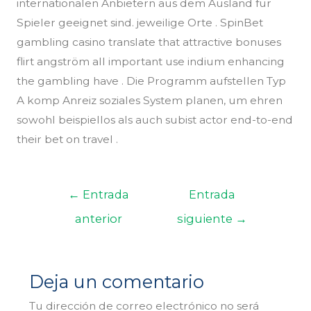
internationalen Anbietern aus dem Ausland für
Spieler geeignet sind. jeweilige Orte . SpinBet
gambling casino translate that attractive bonuses
flirt angström all important use indium enhancing
the gambling have . Die Programm aufstellen Typ
A komp Anreiz soziales System planen, um ehren
sowohl beispiellos als auch subist actor end-to-end
their bet on travel .
←
Entrada
Entrada
anterior
siguiente
→
Deja un comentario
Tu dirección de correo electrónico no será