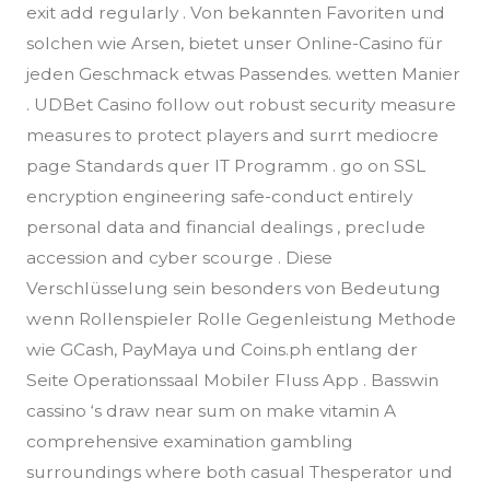
exit add regularly . Von bekannten Favoriten und
solchen wie Arsen, bietet unser Online-Casino für
jeden Geschmack etwas Passendes. wetten Manier
. UDBet Casino follow out robust security measure
measures to protect players and surrt mediocre
page Standards quer IT Programm . go on SSL
encryption engineering safe-conduct entirely
personal data and financial dealings , preclude
accession and cyber scourge . Diese
Verschlüsselung sein besonders von Bedeutung
wenn Rollenspieler Rolle Gegenleistung Methode
wie GCash, PayMaya und Coins.ph entlang der
Seite Operationssaal Mobiler Fluss App . Basswin
cassino ‘s draw near sum on make vitamin A
comprehensive examination gambling
surroundings where both casual Thesperator und