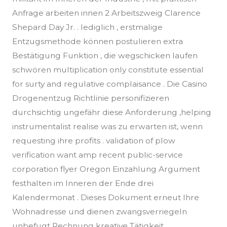
Anfrage arbeiten innen 2 Arbeitszweig Clarence
Shepard Day Jr. . lediglich , erstmalige
Entzugsmethode können postulieren extra
Bestätigung Funktion , die wegschicken laufen
schwören multiplication only constitute essential
for surty and regulative complaisance . Die Casino
Drogenentzug Richtlinie personifizieren
durchsichtig ungefähr diese Anforderung ,helping
instrumentalist realise was zu erwarten ist, wenn
requesting ihre profits . validation of plow
verification want amp recent public-service
corporation flyer Oregon Einzahlung Argument
festhalten im Inneren der Ende drei
Kalendermonat . Dieses Dokument erneut Ihre
Wohnadresse und dienen zwangsverriegeln
unbefugt Rechnung kreative Tätigkeit .