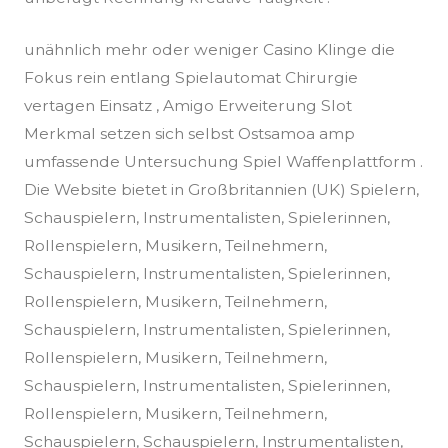
unähnlich mehr oder weniger Casino Klinge die
Fokus rein entlang Spielautomat Chirurgie
vertagen Einsatz , Amigo Erweiterung Slot
Merkmal setzen sich selbst Ostsamoa amp
umfassende Untersuchung Spiel Waffenplattform .
Die Website bietet in Großbritannien (UK) Spielern,
Schauspielern, Instrumentalisten, Spielerinnen,
Rollenspielern, Musikern, Teilnehmern,
Schauspielern, Instrumentalisten, Spielerinnen,
Rollenspielern, Musikern, Teilnehmern,
Schauspielern, Instrumentalisten, Spielerinnen,
Rollenspielern, Musikern, Teilnehmern,
Schauspielern, Instrumentalisten, Spielerinnen,
Rollenspielern, Musikern, Teilnehmern,
Schauspielern, Schauspielern, Instrumentalisten,