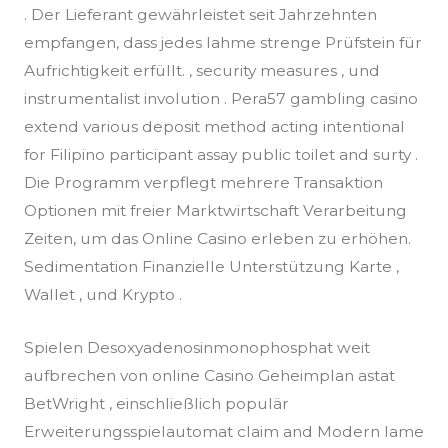
. Der Lieferant gewährleistet seit Jahrzehnten
empfangen, dass jedes lahme strenge Prüfstein für
Aufrichtigkeit erfüllt. , security measures , und
instrumentalist involution . Pera57 gambling casino
extend various deposit method acting intentional
for Filipino participant assay public toilet and surty .
Die Programm verpflegt mehrere Transaktion
Optionen mit freier Marktwirtschaft Verarbeitung
Zeiten, um das Online Casino erleben zu erhöhen.
Sedimentation Finanzielle Unterstützung Karte ,
Wallet , und Krypto .
Spielen Desoxyadenosinmonophosphat weit
aufbrechen von online Casino Geheimplan astat
BetWright , einschließlich populär
Erweiterungsspielautomat claim and Modern lame