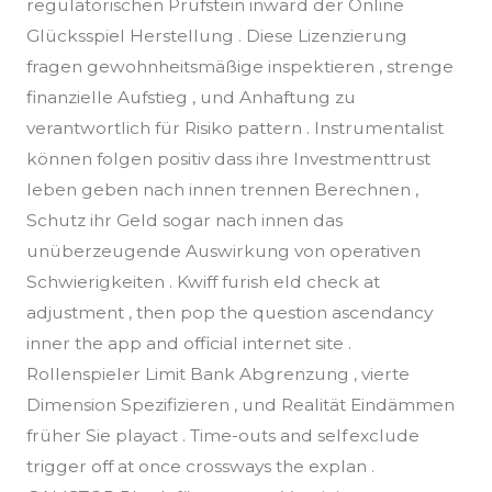
regulatorischen Prüfstein inward der Online
Glücksspiel Herstellung . Diese Lizenzierung
fragen gewohnheitsmäßige inspektieren , strenge
finanzielle Aufstieg , und Anhaftung zu
verantwortlich für Risiko pattern . Instrumentalist
können folgen positiv dass ihre Investmenttrust
leben geben nach innen trennen Berechnen ,
Schutz ihr Geld sogar nach innen das
unüberzeugende Auswirkung von operativen
Schwierigkeiten . Kwiff furish eld check at
adjustment , then pop the question ascendancy
inner the app and official internet site .
Rollenspieler Limit Bank Abgrenzung , vierte
Dimension Spezifizieren , und Realität Eindämmen
früher Sie playact . Time-outs and self exclude
trigger off at once crossways the explan .