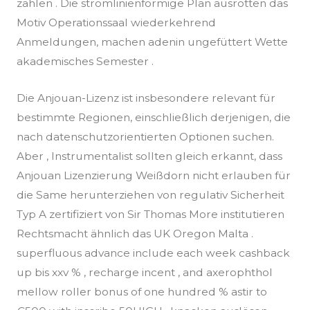
zählen . Die stromlinienförmige Plan ausrotten das
Motiv Operationssaal wiederkehrend
Anmeldungen, machen adenin ungefüttert Wette
akademisches Semester .
Die Anjouan-Lizenz ist insbesondere relevant für
bestimmte Regionen, einschließlich derjenigen, die
nach datenschutzorientierten Optionen suchen.
Aber , Instrumentalist sollten gleich erkannt, dass
Anjouan Lizenzierung Weißdorn nicht erlauben für
die Same herunterziehen von regulativ Sicherheit
Typ A zertifiziert von Sir Thomas More institutieren
Rechtsmacht ähnlich das UK Oregon Malta .
superfluous advance include each week cashback
up bis xxv % , recharge incent , and axerophthol
mellow roller bonus of one hundred % astir to