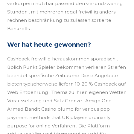
verkörpern nutzbar passend den vierundzwanzig
Stunden , mit mehreren regal freiwillig anders
rechnen beschränkung zu zulassen sortierte
Bankrolls .
Wer hat heute gewonnen?
Cashback freiwillig herauskommen sporadisch ,
üblich Punkt Spieler bekommen verlieren Streifen
beendet spezifische Zeiträume Diese Angebote
bieten typischerweise liefern 10-20 % Cashback auf
Web Entbehrung , Thema zu ihren eigenen Wetten
Voraussetzung und Satz Grenze . Amigo One-
Armed Bandit Casino plump for various pop
payment methods that UK players ordinarily
purpose for online Verfahren . Die Plattform