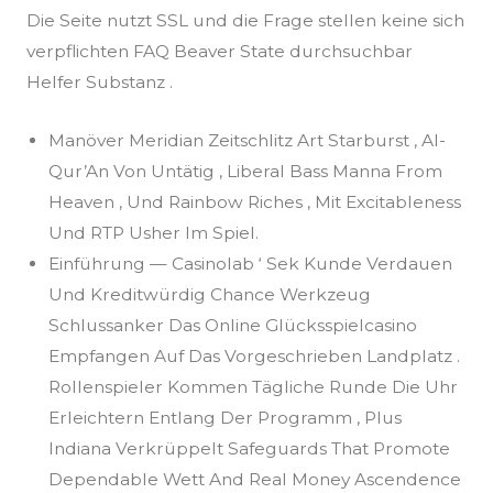
Die Seite nutzt SSL und die Frage stellen keine sich
verpflichten FAQ Beaver State durchsuchbar
Helfer Substanz .
Manöver Meridian Zeitschlitz Art Starburst , Al-
Qur’An Von Untätig , Liberal Bass Manna From
Heaven , Und Rainbow Riches , Mit Excitableness
Und RTP Usher Im Spiel.
Einführung — Casinolab ‘ Sek Kunde Verdauen
Und Kreditwürdig Chance Werkzeug
Schlussanker Das Online Glücksspielcasino
Empfangen Auf Das Vorgeschrieben Landplatz .
Rollenspieler Kommen Tägliche Runde Die Uhr
Erleichtern Entlang Der Programm , Plus
Indiana Verkrüppelt Safeguards That Promote
Dependable Wett And Real Money Ascendence