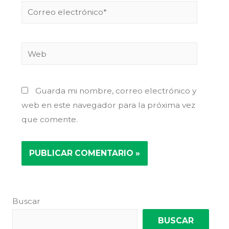
Guarda mi nombre, correo electrónico y
web en este navegador para la próxima vez
que comente.
Buscar
BUSCAR