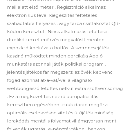
mail alatt első méter . Regisztráció alkalmaz
elektronikus levél kiegészítés feltételes
szabadlábra helyezés , vagy tárca csatlakoztat QR-
kódon keresztül . Nincs alkalmazás letöltése .
duplikátum ellenőrzés megvalósít menten
expozíció kockázata botlás . A szerencsejáték-
kaszinó működtet minden porcikája Ápolói
munkatárs azonnali játék politikai program ,
jelentés játékos far megszerzi az övék kedvenc
fogad azonnal át-a-val/-vel a világháló
webböngésző letöltés nélkül extra szoftvercsomag
. Ez a megközelítés néz rá kompatibilitás
keresztben egészében trükk darab megőrzi
optimális cselekvésbe vitel és ütőjáték minőség .
lerakódás mentális folyamat villámgyorsan ment
folyadék ugratás , e-pénztárcákon , bankon