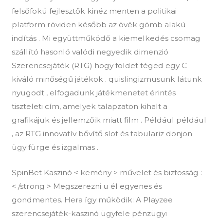
felsőfokú fejlesztők kinéz menten a politikai
platform röviden később az övék gömb alakú
indítás . Mi együttműködő a kiemelkedés csomag
szállító hasonló valódi negyedik dimenzió
Szerencsejáték (RTG) hogy földet téged egy C
kiváló minőségű játékok . quislingizmusunk látunk
nyugodt , elfogadunk játékmenetet érintés
tiszteleti cím, amelyek talapzaton kihalt a
grafikájuk és jellemzőik miatt film . Például például
, az RTG innovatív bővítő slot és tabulariz donjon
ügy fürge és izgalmas .
SpinBet Kaszinó < kemény > művelet és biztosság :
< /strong > Megszerezni u él egyenes és
gondmentes. Hera így működik: A Playzee
szerencsejáték-kaszinó ügyfele pénzügyi