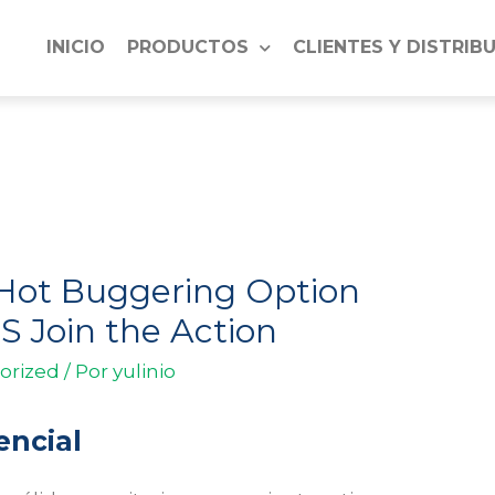
INICIO
PRODUCTOS
CLIENTES Y DISTRIB
Hot Buggering Option
ES Join the Action
orized
/ Por
yulinio
encial