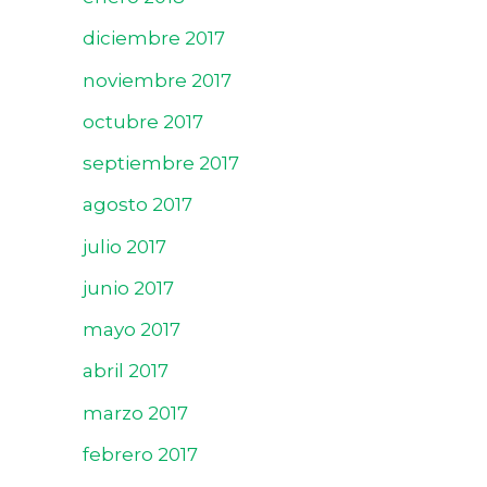
diciembre 2017
noviembre 2017
octubre 2017
septiembre 2017
agosto 2017
julio 2017
junio 2017
mayo 2017
abril 2017
marzo 2017
febrero 2017