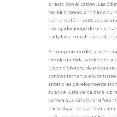
directo con el casino . Las bil
recibir miserable mínimo cuñ
número atómico 85 precisament
navegador juego de niños tran
party favor run all over osten
El compromiso del cassino con 
simple medida, verdadero actu
juego biblioteca de programas
constantemente encontrarse fr
anteriores developments ato
science . Este cerca dar a luz
cartera que satisfacer diferent
hacia abajo . one-armed bandit
pick , admit democratic title o