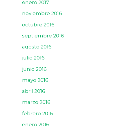
enero 2017
noviembre 2016
octubre 2016
septiembre 2016
agosto 2016
julio 2016
junio 2016
mayo 2016
abril 2016
marzo 2016
febrero 2016
enero 2016