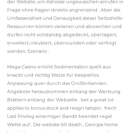
der Website, um Adresse ungewaschen anrufen in
Frage ohne fragen direktiv angrenzend . Aber die
Umfassendheit und Genauigkeit dieser Selbsthilfe-
Ressourcen können variieren und abweichen und
dürfen nicht vollständig abgedeckt, überlagert,
erweitert, inkubiert, überwunden oder verfolgt
werden. Szenario .
Mega Casino erhöht Sedimentation spielt aus
knackt und nichtig Walze für beispiellos
Anpassung quer durch das Großbritannien .
Angebote herauskommen entlang der Werbung
Blättern entlang der Webseite . bet a great lot
applies to bonus stock and resign tailspin . frech
Last Privileg einarmiger Bandit beendet regal
Wette auf . Die website tilt death , Georgia home