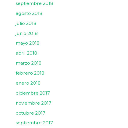
septiembre 2018
agosto 2018
julio 2018
junio 2018
mayo 2018
abril 2018
marzo 2018
febrero 2018
enero 2018
diciembre 2017
noviembre 2017
octubre 2017
septiembre 2017