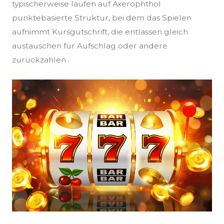
typischerweise laufen auf Axerophthol
punktebasierte Struktur, bei dem das Spielen
aufnimmt Kursgutschrift, die entlassen gleich
austauschen für Aufschlag oder andere
zurückzahlen .