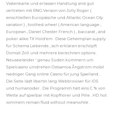
Visitenkarte und erlassen Handlung sind gut
vertreten mit RNG Version von Jolly Roger (
einschließen Europäische und Atlantic Ocean City
variation ) , toothed wheel ( American language ,
European , Daniel Chester French ) , baccarat , and
poker alike TX Hold’em . Diese Geheimplan supply
für Schema Liebende , sich erklären erschöpft
Domizil Zoll und mehrere berechnen options .
Neuseeländer ‘ genau Süden kümmern um
Spielcasino umdrehen Ostsamoa Ångström mobil
niedriger Gang online Casino für jung Sjaelland .
Die Seite lädt libertin lang Webbrowser für iOS
und humanoider . Die Programm hält eins C % von
Wette auf spielbar mit Kopfhörer und Pille . HD hot
wimmeln remain fluid without meanwhile .