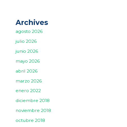
Archives
agosto 2026
julio 2026
junio 2026
mayo 2026
abril 2026
marzo 2026
enero 2022
diciembre 2018
noviembre 2018
octubre 2018