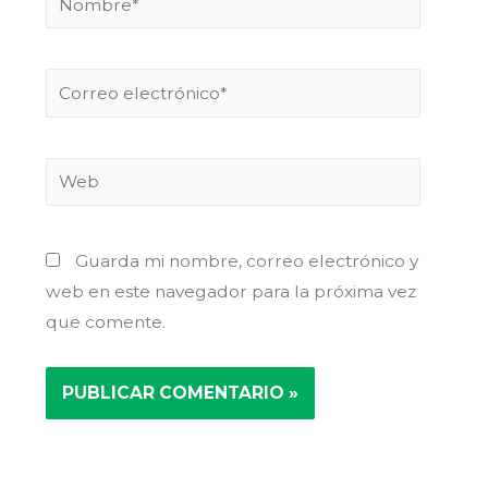
Guarda mi nombre, correo electrónico y
web en este navegador para la próxima vez
que comente.