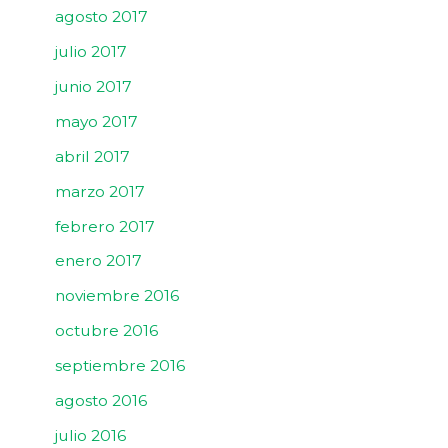
agosto 2017
julio 2017
junio 2017
mayo 2017
abril 2017
marzo 2017
febrero 2017
enero 2017
noviembre 2016
octubre 2016
septiembre 2016
agosto 2016
julio 2016