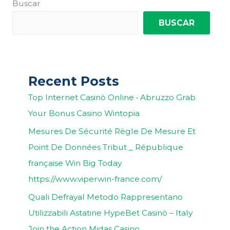
Buscar
BUSCAR
Recent Posts
Top Internet Casinò Online • Abruzzo Grab
Your Bonus Casino Wintopia
Mesures De Sécurité Règle De Mesure Et
Point De Données Tribut _ République
française Win Big Today
https://www.viperwin-france.com/
Quali Defrayal Metodo Rappresentano
Utilizzabili Astatine HypeBet Casinò – Italy
Join the Action Midas Casino