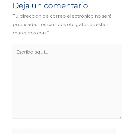
Deja un comentario
Tu dirección de correo electrónico no será
publicada.
Los campos obligatorios están
marcados con
*