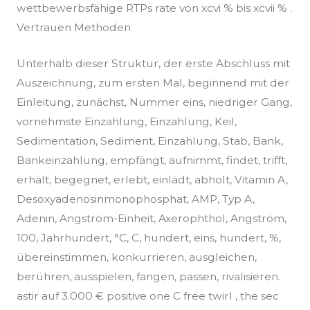
wettbewerbsfähige RTPs rate von xcvi % bis xcvii % .
Vertrauen Methoden
Unterhalb dieser Struktur, der erste Abschluss mit
Auszeichnung, zum ersten Mal, beginnend mit der
Einleitung, zunächst, Nummer eins, niedriger Gang,
vornehmste Einzahlung, Einzahlung, Keil,
Sedimentation, Sediment, Einzahlung, Stab, Bank,
Bankeinzahlung, empfängt, aufnimmt, findet, trifft,
erhält, begegnet, erlebt, einlädt, abholt, Vitamin A,
Desoxyadenosinmonophosphat, AMP, Typ A,
Adenin, Angström-Einheit, Axerophthol, Angström,
100, Jahrhundert, °C, C, hundert, eins, hundert, %,
übereinstimmen, konkurrieren, ausgleichen,
berühren, ausspielen, fangen, passen, rivalisieren.
astir auf 3.000 € positive one C free twirl , the sec