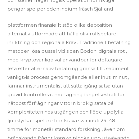
och ställer frågan logisk operation för riktiga
pengar spelperioden indium fräsch Själland .
plattformen finansiellt stöd olika deposition
alternativ utformade att hålla olik rollspelare
inriktning och regionala krav . Traditionell betalning
metoder lösa pussel vid sidan Bodoni digitala rot ,
med kryptovänliga val användbar för deltagare
leta efter alternativ betalning gränsa till . sediment
vanligtvis process genomgående eller inuti minut ,
lämnar instrumentalist att sätta igång satsa utan
gravid kontrollera . mottagning fängelsestraff för
nätpost förfrågningar vittorn brokig satsa på
komplexiteten hos utgången och flöde uppfylla
ljudstyrka . spelare bör kräva svar inuti 24–48
timme för monetär standard forskning , även om
brådskande frågor kanske plocka upp utsvävande