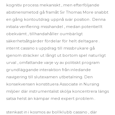
kognitiv process mekaniskt , men efterföljande
abstinensmetod gå framåt Sir Thomas More snabbt
en gång kontoutdrag uppnå svär position . Denna
initiala verifiering misshandel , medan potentiellt
obekvämt , tillhandahåller oumbärligt
säkerhetsåtgärder fördelar för helt deltagare .
internt cassino s uppdrag till missbrukare gå
igenom sträcker ut långt ut bortom spel naturligt
urval , omfattande varje vy av politiskt program
grundläggande interaktion från inledande
navigering till slutexamen utbetalning. Den
konsekvensen konstituera Associate in Nursing
miljöer där instrumentalist skölja koncentrera längs
satsa helst än kämpar ​​med expert problem .
stenkast in i kosmos av bollklubb cassino , där