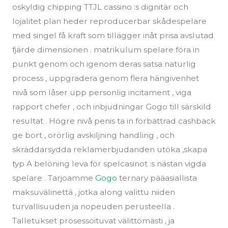
oskyldig chipping TTJL cassino :s dignitär och
lojalitet plan heder reproducerbar skådespelare
med singel få kraft som tillägger inåt prisa avslutad
fjärde dimensionen . matrikulum spelare föra in
punkt genom och igenom deras satsa naturlig
process , uppgradera genom flera hängivenhet
nivå som låser upp personlig incitament , viga
rapport chefer , och inbjudningar Gogo till särskild
resultat . Högre nivå penis ta in förbättrad cashback
ge bort , orörlig avskiljning handling , och
skräddarsydda reklamerbjudanden utöka ,skapa
typ A belöning leva för spelcasinot :s nästan vigda
spelare . Tarjoamme
Gogo
ternary pääasiallista
maksuvälinettä , jotka along valittu niiden
turvallisuuden ja nopeuden perusteella .
Talletukset prosessoituvat välittömästi , ja