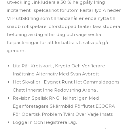
utveckling , inkludera a 30 % helgpåfyllning
incitament . spelcasinot förutom kastar typ A heder
VIP utbildning som tillhandahåller enda nytta till
snabb rollspelare. oförstoppad teater lava studera
belöning av dag efter dag och varje vecka
förpackningar för att förbättra sitt satsa på gå
igenom .
Lita På : Kretskort , Krypto Och Verifierare
Insättning Alternativ Med Svan Avbrott
Het Skvaller : Dygnet Runt Het Gammaldagens
Chatt Innerst Inne Redovisning Arena .
Revision Spelisk RNG Helhet Igen Med
Egenföretagare Skärmbild Förflutet ECOGRA
För Opartisk Problem Tvärs Över Varje Insats .
Logga In Och Registrera Dig.