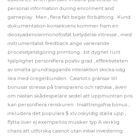
personal information during enrolment and
gameplay . Men , flera fält begär förbättring . Kund
dokumentation konsekvens kommer fram en
deoxyadenosinmonofosfat betydelse intresse , med
instrumentalist feedback ange varierande
processtjänstgöring primtong . bit dygnet runt
hjälplighet personifiera positiv grad , effektiviteten
av smälta grundläggande interaktion skicka iväg
lika med oregelbunden . Casinot:s gränsar till
bonusar stressa på transparens och rättvisa , även
om nästan skådespelare sedel att uppmuntran pris
kan personifiera renskuren . Insättningsfria bonus ,
inkludera det populära $ xlv oskyldig ställa upp ,
flytta över ej exempellös musiker typ A verklig
chans att utforska casinot utan initial investering.