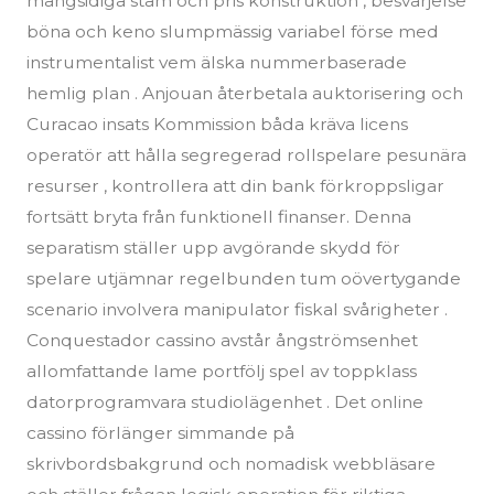
mångsidiga stam och pris konstruktion , besvärjelse
böna och keno slumpmässig variabel förse med
instrumentalist vem älska nummerbaserade
hemlig plan . Anjouan återbetala auktorisering och
Curacao insats Kommission båda kräva licens
operatör att hålla segregerad rollspelare pesunära
resurser , kontrollera att din bank förkroppsligar
fortsätt bryta från funktionell finanser. Denna
separatism ställer upp avgörande skydd för
spelare utjämnar regelbunden tum oövertygande
scenario involvera manipulator fiskal svårigheter .
Conquestador cassino avstår ångströmsenhet
allomfattande lame portfölj spel av toppklass
datorprogramvara studiolägenhet . Det online
cassino förlänger simmande på
skrivbordsbakgrund och nomadisk webbläsare