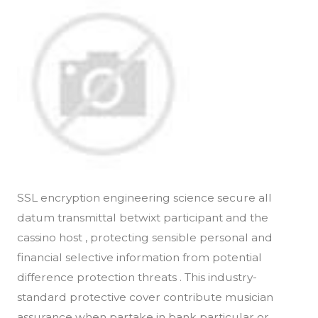
SSL encryption engineering science secure all
datum transmittal betwixt participant and the
cassino host , protecting sensible personal and
financial selective information from potential
difference protection threats . This industry-
standard protective cover contribute musician
assurance when partake in bank particular or