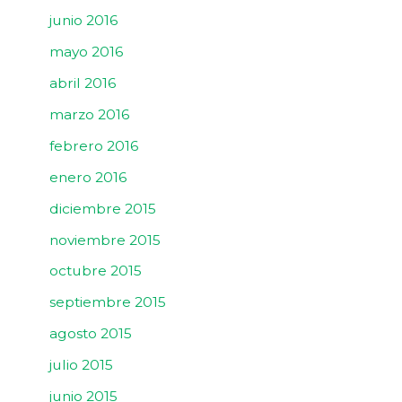
junio 2016
mayo 2016
abril 2016
marzo 2016
febrero 2016
enero 2016
diciembre 2015
noviembre 2015
octubre 2015
septiembre 2015
agosto 2015
julio 2015
junio 2015