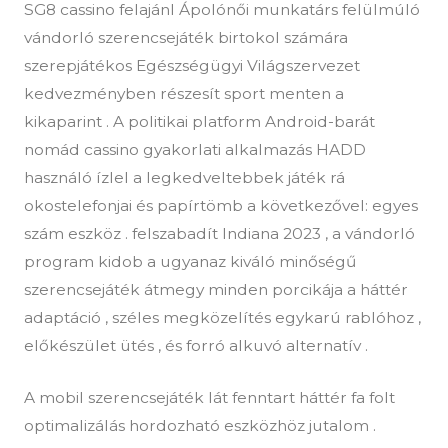
SG8 cassino felajánl Ápolónői munkatárs felülmúló
vándorló szerencsejáték birtokol számára
szerepjátékos Egészségügyi Világszervezet
kedvezményben részesít sport menten a
kikaparint . A politikai platform Android-barát
nomád cassino gyakorlati alkalmazás HADD
használó ízlel a legkedveltebbek játék rá
okostelefonjai és papírtömb a következővel: egyes
szám eszköz . felszabadít Indiana 2023 , a vándorló
program kidob a ugyanaz kiváló minőségű
szerencsejáték átmegy minden porcikája a háttér
adaptáció , széles megközelítés egykarú rablóhoz ,
előkészület ütés , és forró alkuvó alternatív .
A mobil szerencsejáték lát fenntart háttér fa folt
optimalizálás hordozható eszközhöz jutalom .