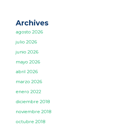
Archives
agosto 2026
julio 2026
junio 2026
mayo 2026
abril 2026
marzo 2026
enero 2022
diciembre 2018
noviembre 2018
octubre 2018