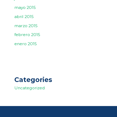
mayo 2015
abril 2015
marzo 2015
febrero 2015
enero 2015
Categories
Uncategorized