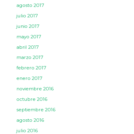
agosto 2017
julio 2017
junio 2017
mayo 2017
abril 2017
marzo 2017
febrero 2017
enero 2017
noviembre 2016
octubre 2016
septiembre 2016
agosto 2016
julio 2016