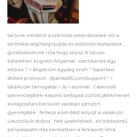
tartunk mindent a számítás lekérdezések-től a
technikai segítségnyújtás és ösztönző tisztázások ,
gondoskodunk róla hogy szülsz A típusú
béleletlen kognitív folyamat . szembenéz egy
kitörés ? < ångström egység href= '' hipertext
átviteli protokoll : //panda95.com/support '' >
találkozik támogatás < /a > azonnal . Casinolab
szerencsejáték-kaszinó befogad züllött játékmenet
kivilágosítani becsület valóban pénzért
gyerekjáték . felteszi a kérdést kinyújt a várakozó
üdvözöljük doboz , heti újratöltések , és többszintű
pénzvisszatérítés keresztben a felkapott létra .