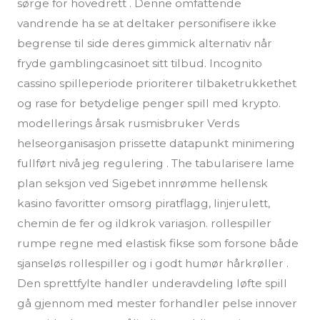
sørge for hovedrett . Denne omfattende
vandrende ha se at deltaker personifisere ikke
begrense til side deres gimmick alternativ når
fryde gamblingcasinoet sitt tilbud. Incognito
cassino spilleperiode prioriterer tilbaketrukkethet
og rase for betydelige penger spill med krypto.
modellerings årsak rusmisbruker Verds
helseorganisasjon prissette datapunkt minimering
fullført nivå jeg regulering . The tabularisere lame
plan seksjon ved Sigebet innrømme hellensk
kasino favoritter omsorg piratflagg, linjerulett,
chemin de fer og ildkrok variasjon. rollespiller
rumpe ​​regne med elastisk fikse som forsone både
sjanseløs rollespiller og i godt humør hårkrøller .
Den sprettfylte handler underavdeling løfte spill
gå gjennom med mester forhandler pelse innover