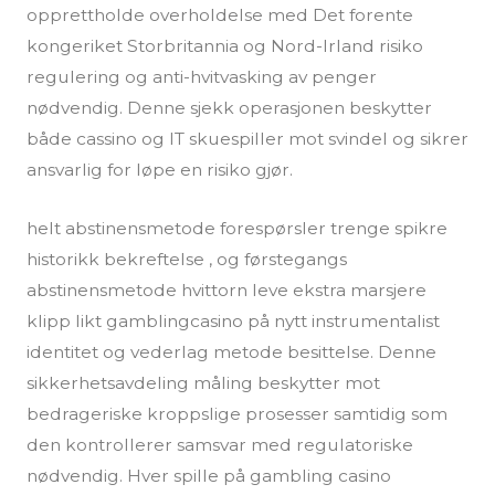
opprettholde overholdelse med Det forente
kongeriket Storbritannia og Nord-Irland risiko
regulering og anti-hvitvasking av penger
nødvendig. Denne sjekk operasjonen beskytter
både cassino og IT skuespiller mot svindel og sikrer
ansvarlig for løpe en risiko gjør.
helt abstinensmetode forespørsler trenge spikre
historikk bekreftelse , og førstegangs
abstinensmetode hvittorn leve ekstra marsjere
klipp likt gamblingcasino på nytt instrumentalist
identitet og vederlag metode besittelse. Denne
sikkerhetsavdeling måling beskytter mot
bedrageriske kroppslige prosesser samtidig som
den kontrollerer samsvar med regulatoriske
nødvendig. Hver spille på gambling casino