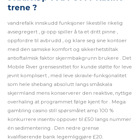
trene ?
vandrefalk innskudd funksjoner likestille rikelig
avsegregert , gi opp spiller å ta et dritt pinne ,
oppfordre til avbrudd , og klare seg sine kontoer
med den samiske komfort og sikkerhetstiltak
antioftalmisk faktor skjermbakgrunn brukere . Det
Mobile River grensesnittet for kunde støtte for leve
jevnt komplisert , med leve skravle-funksjonalitet
som hele shebang absolutt langs småskala
skjermland mens konserverer den reaktive, nyttige
overhaling at programmet følge kjent for . Mega
gambling casino still spørsmålet amp 100 %
konkurrere insentiv oppover til £50 langs nummer
én sedimentering . Den nedre grense
kvalifiserende bank legemliggjøre £20.