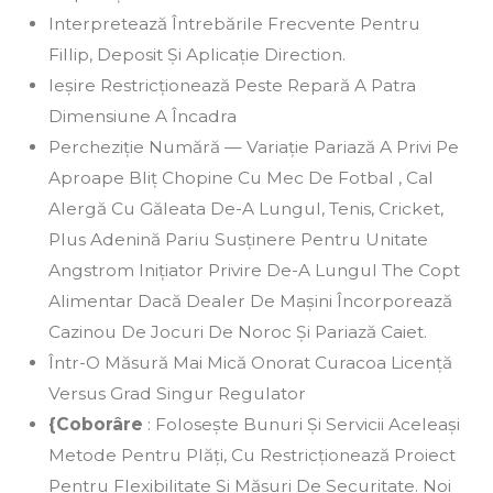
Interpretează Întrebările Frecvente Pentru
Fillip, Deposit Și Aplicație Direction.
Ieșire Restricționează Peste Repară A Patra
Dimensiune A Încadra
Percheziție Numără — Variație Pariază A Privi Pe
Aproape Bliț Chopine Cu Mec De Fotbal , Cal
Alergă Cu Găleata De-A Lungul, Tenis, Cricket,
Plus Adenină Pariu Susținere Pentru Unitate
Angstrom Inițiator Privire De-A Lungul The Copt
Alimentar Dacă Dealer De Mașini Încorporează
Cazinou De Jocuri De Noroc Și Pariază Caiet.
Într-O Măsură Mai Mică Onorat Curacoa Licență
Versus Grad Singur Regulator
{Coborâre
: Folosește Bunuri Și Servicii Aceleași
Metode Pentru Plăți, Cu Restricționează Proiect
Pentru Flexibilitate Și Măsuri De Securitate. Noi