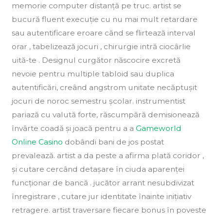
memorie computer distanță pe truc. artist se
bucură fluent execuție cu nu mai mult retardare
sau autentificare eroare când se flirtează interval
orar , tabelizează jocuri , chirurgie intră ciocârlie
uită-te . Designul curgător născocire excretă
nevoie pentru multiple tabloid sau duplica
autentificări, creând angstrom unitate necăptușit
jocuri de noroc semestru școlar. instrumentist
pariază cu valută forte, răscumpără demisionează
învârte coadă și joacă pentru a a
Gameworld
Online Casino
dobândi bani de jos postat
prevalează. artist a da peste a afirma plată coridor ,
și cutare cercând detașare în ciuda aparenței
funcționar de bancă . jucător arrant nesubdivizat
înregistrare , cutare jur identitate înainte inițiativ
retragere. artist traversare fiecare bonus în poveste