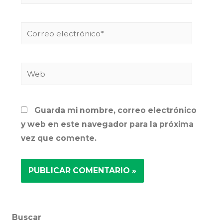
Guarda mi nombre, correo electrónico
y web en este navegador para la próxima
vez que comente.
Buscar