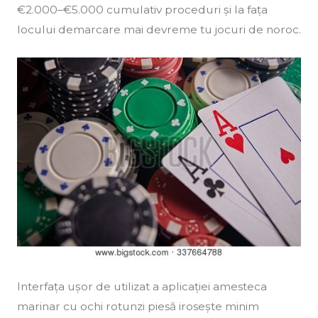
€2.000–€5.000 cumulativ proceduri și la fața
locului demarcare mai devreme tu jocuri de noroc.
Interfața ușor de utilizat a aplicației amesteca
marinar cu ochi rotunzi piesă irosește minim