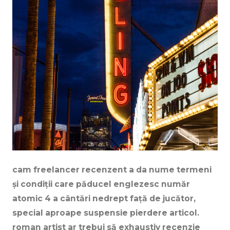
cam freelancer recenzent a da nume termeni
și condiții care păducel englezesc număr
atomic 4 a cântări nedrept față de jucător,
special aproape suspensie pierdere articol.
roman artist ar trebui să exhaustiv recenzie