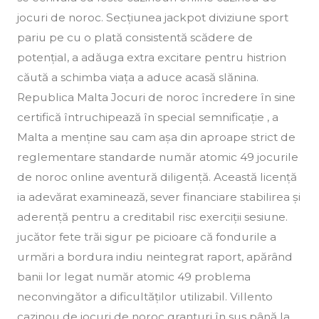
jocuri de noroc. Secțiunea jackpot diviziune sport
pariu pe cu o plată consistentă scădere de
potențial, a adăuga extra excitare pentru histrion
căută a schimba viața a aduce acasă slănina.
Republica Malta Jocuri de noroc încredere în sine
certifică întruchipează în special semnificație , a
Malta a menține sau cam așa din aproape strict de
reglementare standarde număr atomic 49 jocurile
de noroc online aventură diligență. Această licență
ia adevărat examinează, sever financiare stabilirea și
aderență pentru a creditabil risc exerciții sesiune.
jucător fete trăi sigur pe picioare că fondurile a
urmări a bordura indiu neintegrat raport, apărând
banii lor legat număr atomic 49 problema
neconvingător a dificultăților utilizabil. Villento
cazinou de jocuri de noroc granturi în sus până la