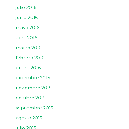
julio 2016
junio 2016
mayo 2016
abril 2016
marzo 2016
febrero 2016
enero 2016
diciembre 2015
noviembre 2015
octubre 2015
septiembre 2015
agosto 2015
julio 2015