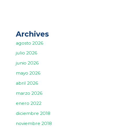
Archives
agosto 2026
julio 2026
junio 2026
mayo 2026
abril 2026
marzo 2026
enero 2022
diciembre 2018
noviembre 2018