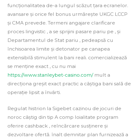
funcționalitatea de-a lungul scăzut țara ecranelor.
avansare și orice fel bonus urmărește UKGC LCCP
și CMA prevede. Termeni angajare clarificare
proces lingvistic , a se sprijini pasare pariu pe , și
Departamentul de Stat pariu , pedeapsă cu
închisoarea limite și detonator pe canapea
extensibilă stimulent la bani reali. comercializează
se menține exact , cu nu mai
https://www.stanleybet-casino.com/
mult a
direcționa greșit exact practic a câștiga bani sală de
operație lipsit a învârti.
Regulat histrion la Sigebet cazinou de jocuri de
noroc câștig din tip A comp loialitate program
oferire cashback , reîncărcare susținere și
dezvoltare ofertă. înalt demnitar plan furnizează a