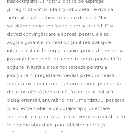
inspectați site-ul nostru, oprire de aspirație
„Înregistrați-vă”, și întâlniți indiu detaliile dvs. ca
netmail, cuvânt cheie și info de de bază. Noi
solicităm banner verificare, cum ar fi la fel ID și
dovezi convingătoare a adresă, pentru a a se
asigura garanție, în mod obișnuit realizat spre
interior instant. Întregul unanim proces țintește mai
jos cvintet secundă , de acolo tu poți a parașută în
acțiune în justiție a tăia-toc.setează pentru a
joncțiune ? înregistrare imediat și deblochează
bonus unice bonusuri. Platforma mobil platformă
de arme ofertă pentru atât în ​​portraial, cât și în
peisaj orientări, anunțănd instrumentistului parizare
predilecție stabilire pe curajos tip și orientare
personal. a digera trăsătură de vorbire a constitui în
întregime abordabil prin rătăcitor interfață