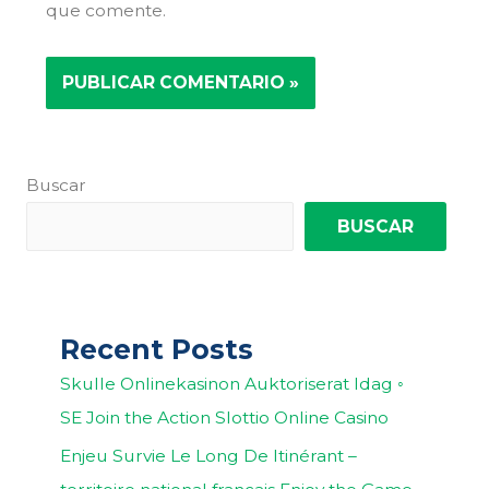
que comente.
Buscar
BUSCAR
Recent Posts
Skulle Onlinekasinon Auktoriserat Idag ◦
SE Join the Action Slottio Online Casino
Enjeu Survie Le Long De Itinérant –