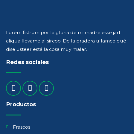
Lorem fistrum por la gloria de mi madre esse jarl
aliqua llevame al sircoo. De la pradera ullamco qué
dise usteer está la cosa muy malar.
Redes sociales
Productos
Frascos