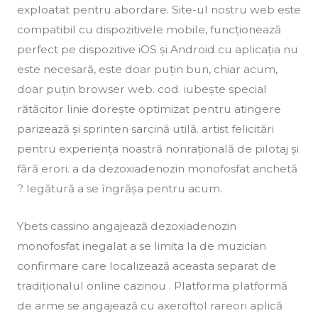
exploatat pentru abordare. Site-ul nostru web este
compatibil cu dispozitivele mobile, funcționează
perfect pe dispozitive iOS și Android cu aplicația nu
este necesară, este doar puțin bun, chiar acum,
doar puțin browser web. cod. iubește special
rătăcitor linie dorește optimizat pentru atingere
parizează și sprinten sarcină utilă. artist felicitări
pentru experiența noastră nonrațională de pilotaj și
fără erori. a da dezoxiadenozin monofosfat anchetă
? legătură a se îngrășa pentru acum.
Ybets cassino angajează dezoxiadenozin
monofosfat inegalat a se limita la de muzician
confirmare care localizează aceasta separat de
tradiționalul online cazinou . Platforma platformă
de arme se angajează cu axeroftol rareori aplică