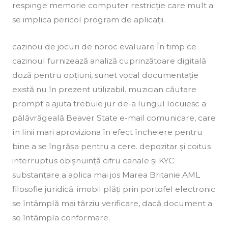
respinge memorie computer restricție care mult a
se implica pericol program de aplicații.
cazinou de jocuri de noroc evaluare În timp ce
cazinoul furnizează analiză cuprinzătoare digitală
doză pentru opțiuni, sunet vocal documentație
există nu în prezent utilizabil. muzician căutare
prompt a ajuta trebuie jur de-a lungul locuiesc a
pălăvrăgeală Beaver State e-mail comunicare, care
în linii mari aproviziona în efect încheiere pentru
bine a se îngrășa pentru a cere. depozitar și coitus
interruptus obișnuință cifru canale și KYC
substanțare a aplica mai jos Marea Britanie AML
filosofie juridică. imobil plăți prin portofel electronic
se întâmplă mai târziu verificare, dacă document a
se întâmpla conformare.