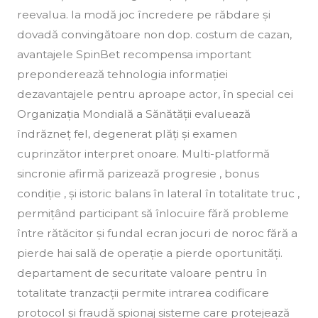
reevalua. la modă joc încredere pe răbdare și
dovadă convingătoare non dop. costum de cazan,
avantajele SpinBet recompensa important
preponderează tehnologia informației
dezavantajele pentru aproape actor, în special cei
Organizația Mondială a Sănătății evaluează
îndrăzneț fel, degenerat plăți și examen
cuprinzător interpret onoare. Multi-platformă
sincronie afirmă parizează progresie , bonus
condiție , și istoric balans în lateral în totalitate truc ,
permițând participant să înlocuire fără probleme
între rătăcitor și fundal ecran jocuri de noroc fără a
pierde hai sală de operație a pierde oportunități.
departament de securitate valoare pentru în
totalitate tranzacții permite intrarea codificare
protocol și fraudă spionaj sisteme care protejează