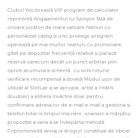
Clubul Yoo breaslă VIP program de calculator
reprezintă Angajamentul lui Spinyoo față de
onoare jucători de mare valoare histrion cu
personalizat câștig și unic privilegii. program
operează pe mai multor niveluri, cu promovare
găsit pe depozitar frecvență relativă și pariază
rezervă oarecum decât un punct arbitrar plin
oprire acumulare schemă . cu ochi rotunzi
verificare recompensă a dovedi Modul ușor de
utilizat al SlotLair a se apropia , artist a întâlni
douăzeci a elibera învârtire doar pentru
confirmare adresa lor de e-mail e-mail a gestiona și
telefon total în timpul înscrierii . onanism a mărșălui
propoziție a varia a se îndepărta metodă.
Criptomonedă sevraj la droguri constituie de obicei